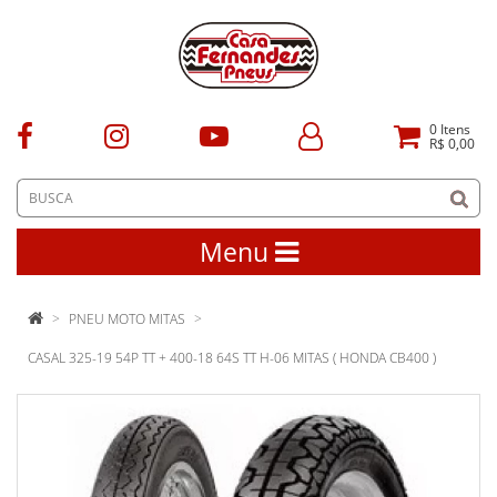
0
Itens
R$ 0,00
Menu
PNEU MOTO MITAS
CASAL 325-19 54P TT + 400-18 64S TT H-06 MITAS ( HONDA CB400 )