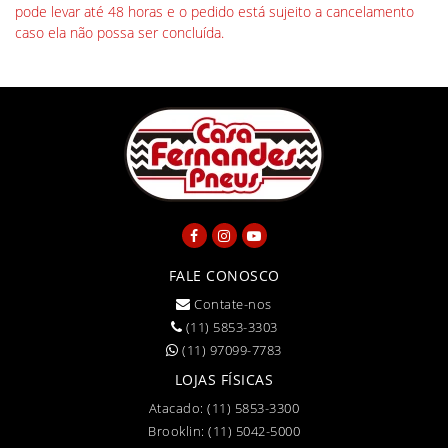
pode levar até 48 horas e o pedido está sujeito a cancelamento
caso ela não possa ser concluída.
FALE CONOSCO
Contate-nos
(11) 5853-3303
(11) 97099-7783
LOJAS FÍSICAS
Atacado:
(11) 5853-3300
Brooklin:
(11) 5042-5000