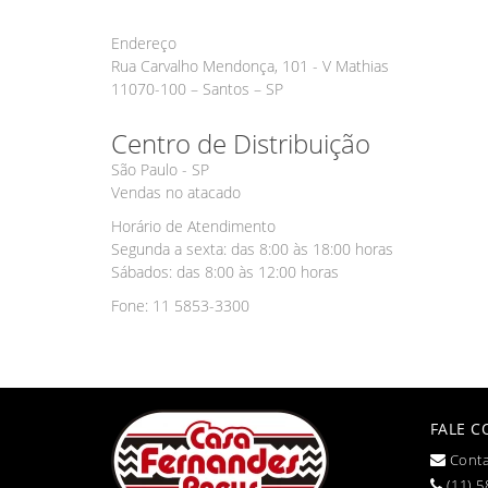
Endereço
Rua Carvalho Mendonça, 101 - V Mathias
11070-100 – Santos – SP
Centro de Distribuição
São Paulo - SP
Vendas no atacado
Horário de Atendimento
Segunda a sexta: das 8:00 às 18:00 horas
Sábados: das 8:00 às 12:00 horas
Fone: 11 5853-3300
FALE 
Conta
(11) 5