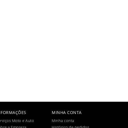
NFORMAÇÕES
MINHA CONTA
rviços Moto e Auto
Minha conta
obre a Empresa
Histórico de pedidos