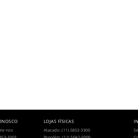
CONOSCO
LOJAS FÍSICAS
I
te-nos
Atacado:
(11) 5853-3300
Se
853-3303
Brooklin:
(11) 5042-5000
S