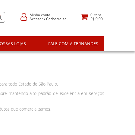
Minha conta
0
Itens
Acessar
/
Cadastre-se
R$ 0,00
OSSAS LOJAS
FALE COM A FERNANDES
para todo Estado de São Paulo.
pre mantendo alto padrão de excelência em serviços
odutos que comercializamos.