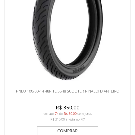
PNEU 100/80-14 48P TL SS48 SCOOTER RINALDI DIANTEIRO
R$ 350,00
em até
7x
de
R$ 50,00
sem juros
R$ 315,00
à vista no PIX
COMPRAR