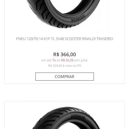
PNEU 120/70-14 61P TL SS48 SCOOTER RINALDI TRASEIRO
R$ 366,00
em até
7x
de
R$ 52,29
sem juros
R$ 329,40
à vista no PIX
COMPRAR