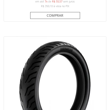
em até
7x
de
R$ 55,57
sem juros
R$ 350,10
à vista no PIX
COMPRAR