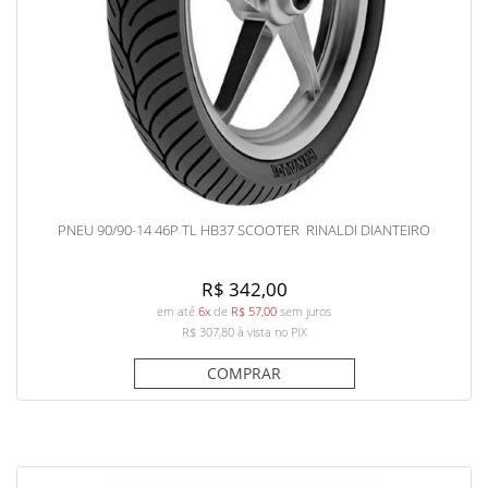
PNEU 90/90-14 46P TL HB37 SCOOTER RINALDI DIANTEIRO
R$ 342,00
em até
6x
de
R$ 57,00
sem juros
R$ 307,80
à vista no PIX
COMPRAR