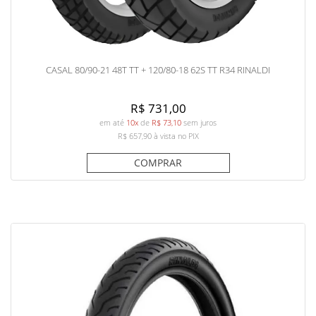
CASAL 80/90-21 48T TT + 120/80-18 62S TT R34 RINALDI
R$ 731,00
em até
10x
de
R$ 73,10
sem juros
R$ 657,90
à vista no PIX
COMPRAR