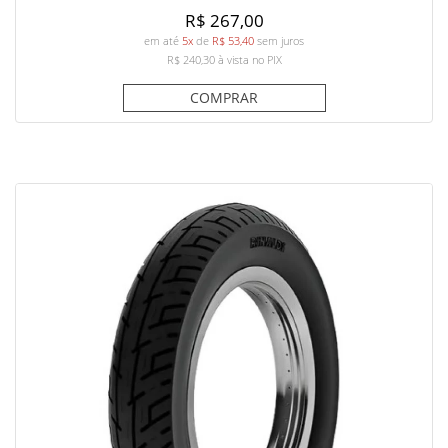
R$ 267,00
em até
5x
de
R$ 53,40
sem juros
R$ 240,30
à vista no PIX
COMPRAR