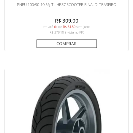
PNEU 100/90-10 56J TL HB37 SCOOTER RINALDI TRASEIRO
R$ 309,00
em até
6x
de
R$ 51,50
sem juros
R$ 278,10
à vista no PIX
COMPRAR