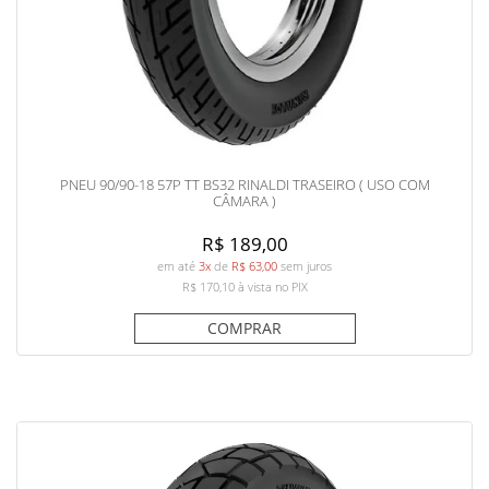
PNEU 90/90-18 57P TT BS32 RINALDI TRASEIRO ( USO COM
CÂMARA )
R$ 189,00
em até
3x
de
R$ 63,00
sem juros
R$ 170,10
à vista no PIX
COMPRAR