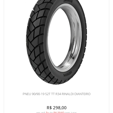
PNEU 90/90-19 52T TT R34 RINALDI DIANTEIRO
R$ 298,00
em até
5x
de
R$ 59,60
sem juros