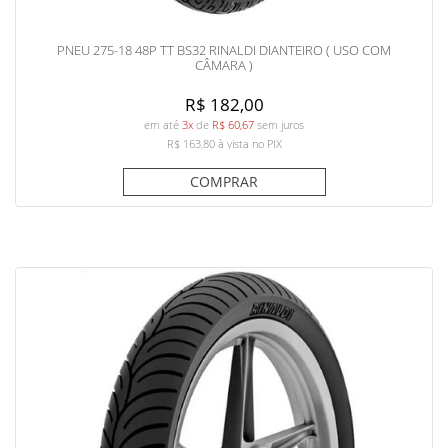
PNEU 275-18 48P TT BS32 RINALDI DIANTEIRO ( USO COM
CÂMARA )
R$ 182,00
em até
3x
de
R$ 60,67
sem juros
R$ 163,80
à vista no PIX
COMPRAR