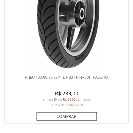
PNEU 100/80-18 53P TL HB37 RINALDI TRASEIRO
R$ 283,00
em até
5x
de
R$ 56,60
sem juros
R$ 254,70
à vista no PIX
COMPRAR