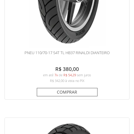
PNEU 110/70-17 54T TL HB37 RINALDI DIANTEIRO
R$ 380,00
em até
7x
de
R$ 54,29
sem juros
R$ 342,00
à vista no PIX
COMPRAR