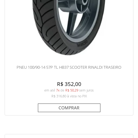
PNEU 100/90-14 57P TL HB37 SCOOTER RINALDI TRASEIRO
R$ 352,00
em até
7x
de
R$ 50,29
sem juros
R$ 316,80
à vista no PIX
COMPRAR