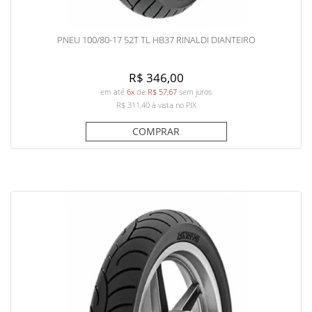
PNEU 100/80-17 52T TL HB37 RINALDI DIANTEIRO
R$ 346,00
em até
6x
de
R$ 57,67
sem juros
R$ 311,40
à vista no PIX
COMPRAR