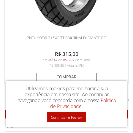
PNEU 90/90-21 54S TT R34 RINALDI DIANTEIRO
R$ 315,00
em até
6x
de
R$ 52,50
sem juros
R$ 283,50
à vista no PIX
COMPRAR
Utilizamos cookies para melhorar a sua
experiência em nosso site.
Ao continuar
Exibindo de 1 a 21 do total de 21 (1 páginas)
navegando você concorda com a nossa
Política
de Privacidade
.
FILTRAR
Continuar e Fechar
Price