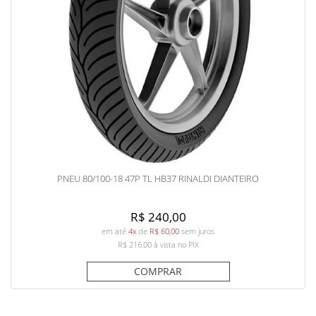
PNEU 80/100-18 47P TL HB37 RINALDI DIANTEIRO
R$ 240,00
em até
4x
de
R$ 60,00
sem juros
R$ 216,00
à vista no PIX
COMPRAR