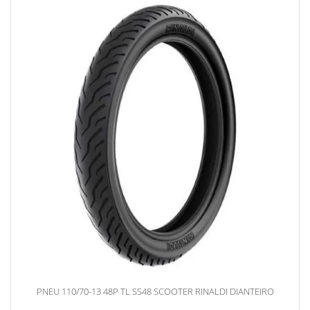
PNEU 110/70-13 48P TL SS48 SCOOTER RINALDI DIANTEIRO