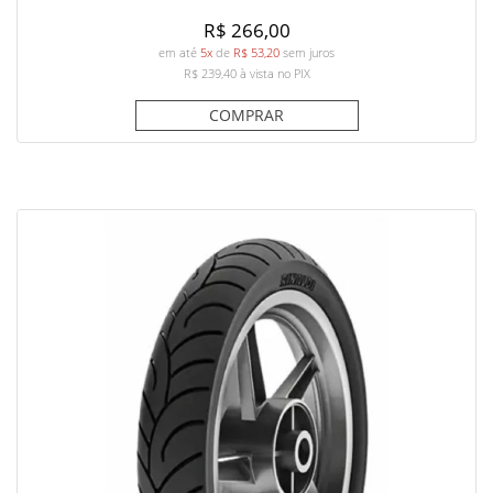
R$ 266,00
em até
5x
de
R$ 53,20
sem juros
R$ 239,40
à vista no PIX
COMPRAR