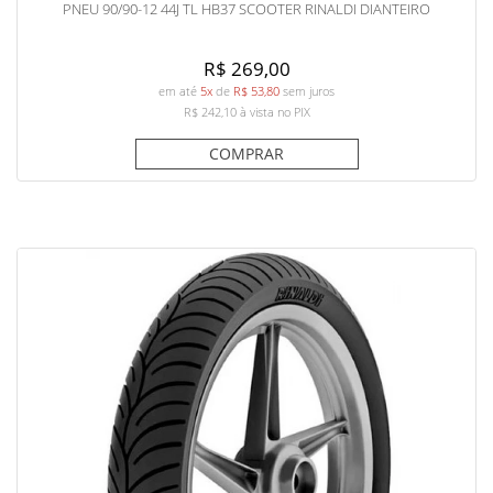
PNEU 90/90-12 44J TL HB37 SCOOTER RINALDI DIANTEIRO
R$ 269,00
em até
5x
de
R$ 53,80
sem juros
R$ 242,10
à vista no PIX
COMPRAR