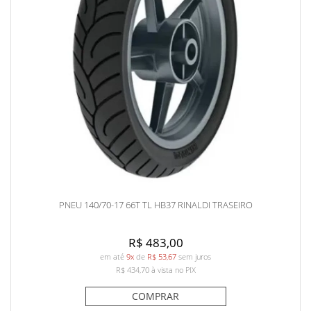
PNEU 140/70-17 66T TL HB37 RINALDI TRASEIRO
R$ 483,00
em até
9x
de
R$ 53,67
sem juros
R$ 434,70
à vista no PIX
COMPRAR