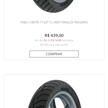
PNEU 130/70-17 62T TL HB37 RINALDI TRASEIRO
R$ 439,00
em até
8x
de
R$ 54,88
sem juros
R$ 395,10
à vista no PIX
COMPRAR