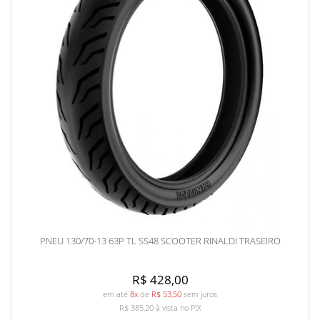
PNEU 130/70-13 63P TL SS48 SCOOTER RINALDI TRASEIRO
R$ 428,00
em até
8x
de
R$ 53,50
sem juros
R$ 385,20
à vista no PIX