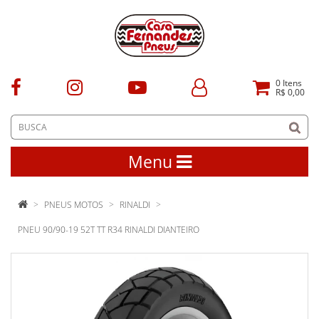
0
Itens
R$ 0,00
Menu
PNEUS MOTOS
RINALDI
PNEU 90/90-19 52T TT R34 RINALDI DIANTEIRO