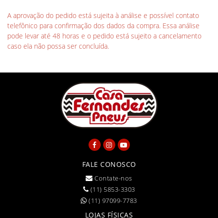
A aprovação do pedido está sujeita à análise e possível contato
telefônico para confirmação dos dados da compra. Essa análise
pode levar até 48 horas e o pedido está sujeito a cancelamento
caso ela não possa ser concluída.
FALE CONOSCO
Contate-nos
(11) 5853-3303
(11) 97099-7783
LOJAS FÍSICAS