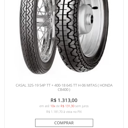
CASAL 325-19 54P TT + 400-18 64S TT H-06 MITAS ( HONDA
CB400 )
R$ 1.313,00
em até
10x
de
R$ 131,30
sem juros
R$ 1.181,70
à vista no PIX
COMPRAR