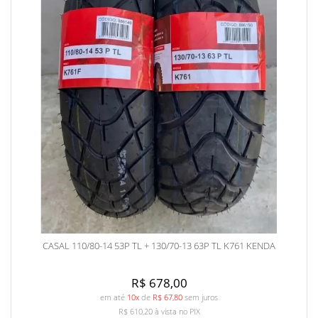
CASAL 110/80-14 53P TL + 130/70-13 63P TL K761 KENDA
R$ 678,00
em até
10x
de
R$ 67,80
sem juros
R$ 610,20
à vista no PIX