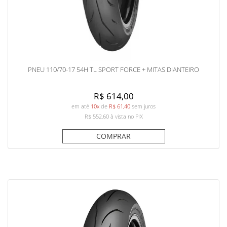
PNEU 110/70-17 54H TL SPORT FORCE + MITAS DIANTEIRO
R$ 614,00
em até
10x
de
R$ 61,40
sem juros
R$ 552,60
à vista no PIX
COMPRAR