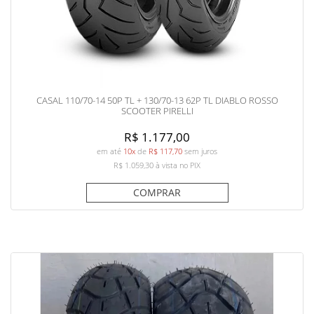
CASAL 110/70-14 50P TL + 130/70-13 62P TL DIABLO ROSSO
SCOOTER PIRELLI
R$ 1.177,00
em até
10x
de
R$ 117,70
sem juros
R$ 1.059,30
à vista no PIX
COMPRAR