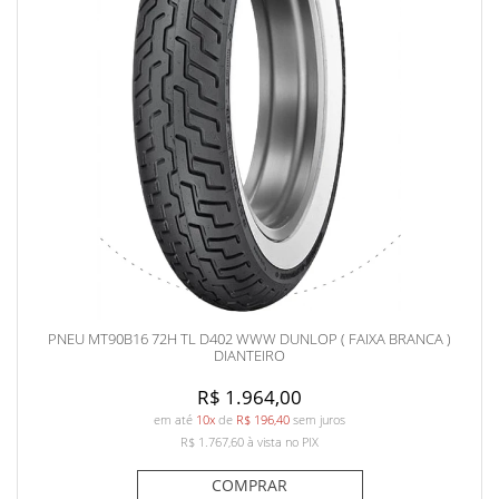
PNEU MT90B16 72H TL D402 WWW DUNLOP ( FAIXA BRANCA )
DIANTEIRO
R$ 1.964,00
em até
10x
de
R$ 196,40
sem juros
R$ 1.767,60
à vista no PIX
COMPRAR