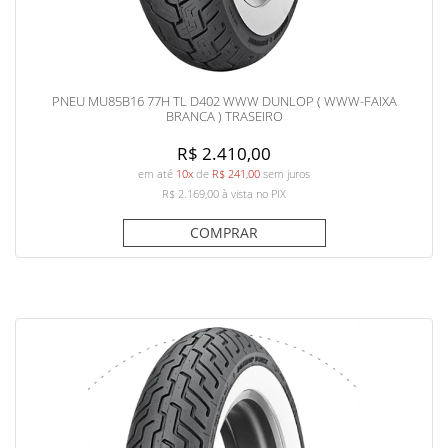
PNEU MU85B16 77H TL D402 WWW DUNLOP ( WWW-FAIXA
BRANCA ) TRASEIRO
R$ 2.410,00
em até
10x
de
R$ 241,00
sem juros
R$ 2.169,00
à vista no PIX
COMPRAR