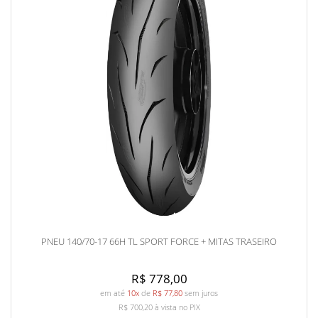
PNEU 140/70-17 66H TL SPORT FORCE + MITAS TRASEIRO
R$ 778,00
em até
10x
de
R$ 77,80
sem juros
R$ 700,20
à vista no PIX