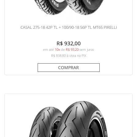
CASAL 275-18 42P TL + 100/90-18 56P TL MT65 PIRELLI
R$ 932,00
em até
10x
de
R$ 93,20
sem juros
R$ 838,80
à vista no PIX
COMPRAR