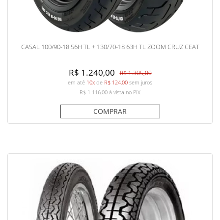
CASAL 100/90-18 56H TL + 130/70-18 63H TL ZOOM CRUZ CEAT
R$ 1.240,00
R$ 1.305,00
em até
10x
de
R$ 124,00
sem juros
R$ 1.116,00
à vista no PIX
COMPRAR