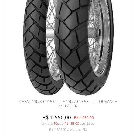
CASAL 110/80-14 53P TL + 130/70-13 57P TL TOURANCE
METZELER
R$ 1.550,00
R$ 1.632,00
em até
10x
de
R$ 155,00
sem juros
R$ 1.395,00
à vista no PIX