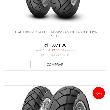
CASAL 110/70-17 54H TL + 140/70-17 66H TL SPORT DEMON
PIRELLI
R$ 1.071,00
em até
10x
de
R$ 107,10
sem juros
R$ 963,90
à vista no PIX
COMPRAR
-5%