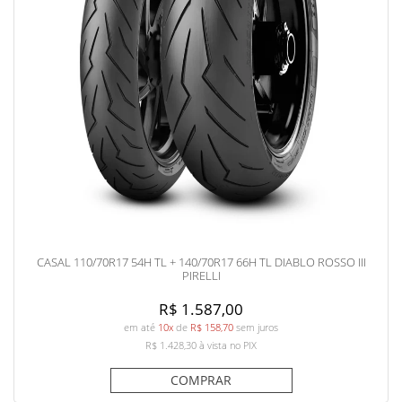
CASAL 110/70R17 54H TL + 140/70R17 66H TL DIABLO ROSSO III
PIRELLI
R$ 1.587,00
em até
10x
de
R$ 158,70
sem juros
R$ 1.428,30
à vista no PIX
COMPRAR