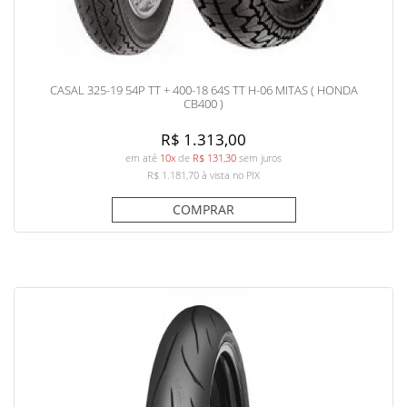
CASAL 325-19 54P TT + 400-18 64S TT H-06 MITAS ( HONDA
CB400 )
R$ 1.313,00
em até
10x
de
R$ 131,30
sem juros
R$ 1.181,70
à vista no PIX
COMPRAR