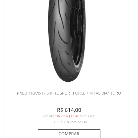
PNEU 110/70-17 54H TL SPORT FORCE + MITAS DIANTEIRO
R$ 614,00
em até
10x
de
R$ 61,40
sem juros
R$ 552,60
à vista no PIX
COMPRAR