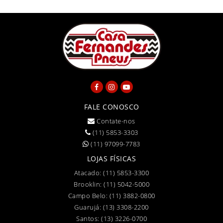
FALE CONOSCO
Contate-nos
(11) 5853-3303
(11) 97099-7783
LOJAS FÍSICAS
Atacado:
(11) 5853-3300
Brooklin:
(11) 5042-5000
Campo Belo:
(11) 3882-0800
Guarujá:
(13) 3308-2200
Santos:
(13) 3226-0700