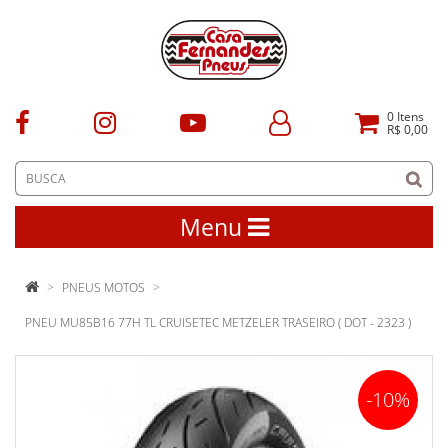
0
Itens
R$ 0,00
Menu
PNEUS MOTOS
PNEU MU85B16 77H TL CRUISETEC METZELER TRASEIRO ( DOT - 2323 )
-10%