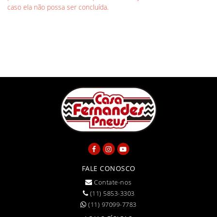
caso ela não possa ser concluída.
FALE CONOSCO
Contate-nos
(11) 5853-3303
(11) 97099-7783