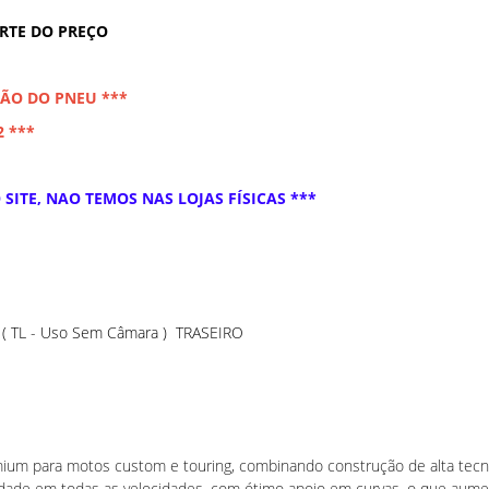
ARTE DO PREÇO
ÇÃO DO PNEU ***
2 ***
SITE, NAO TEMOS NAS LOJAS FÍSICAS ***
TL - Uso Sem Câmara ) TRASEIRO
m para motos custom e touring, combinando construção de alta tecno
lidade em todas as velocidades, com ótimo apoio em curvas, o que aume