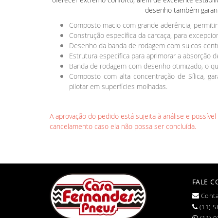
desenho também garante
Composto macio com grande aderência, permitind
Construção específica da carcaça, para excepcio
Desenho da banda de rodagem com sulcos centrai
Estrutura específica para aprimorar a absorção d
Banda de rodagem com desenho otimizado, o que
Composto com alta concentração de Sílica, ga
pilotar em superfícies molhadas.
A aprovação do pedido está sujeita à análise e possíve
cancelamento caso ela não possa ser concluída.
FALE 
Conta
(11) 5