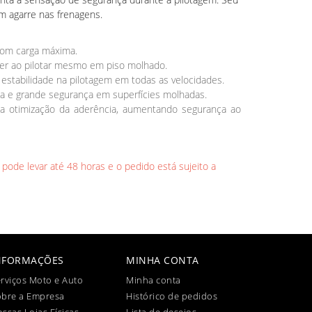
m agarre nas frenagens.
 com carga máxima.
zer ao pilotar mesmo em piso molhado.
e estabilidade na pilotagem em todas as velocidades.
 e grande segurança em superfícies molhadas.
 a otimização da aderência, aumentando segurança ao
 pode levar até 48 horas e o pedido está sujeito a
NFORMAÇÕES
MINHA CONTA
rviços Moto e Auto
Minha conta
obre a Empresa
Histórico de pedidos