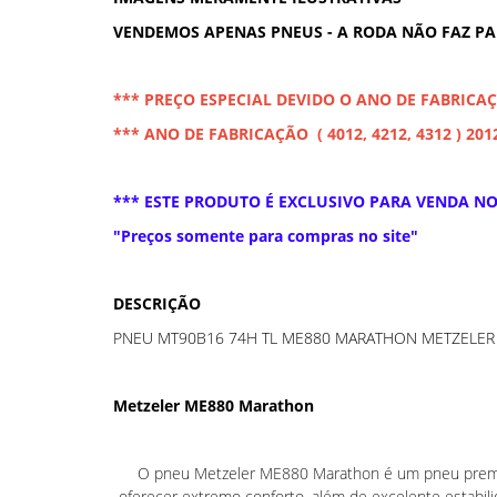
VENDEMOS APENAS PNEUS - A RODA NÃO FAZ P
*** PREÇO ESPECIAL DEVIDO O ANO DE FABRICA
*** ANO DE FABRICAÇÃO ( 4012, 4212, 4312 ) 201
*** ESTE PRODUTO É EXCLUSIVO PARA VENDA NO 
"Preços somente para compras no site"
DESCRIÇÃO
PNEU MT90B16 74H TL ME880 MARATHON METZELER ( 
Metzeler ME880 Marathon
O pneu Metzeler ME880 Marathon é um pneu premiu
oferecer extremo conforto, além de excelente estabi