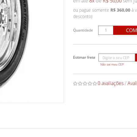
em até
8x
de
R$ 50,00
sem ju
ou pague somente
R$ 360,00
à v
desconto)
COM
Quantidade
Não sei meu CEP
0 avaliações
/
Aval