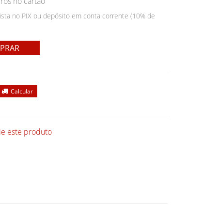
ros no cartão
ista no PIX ou depósito em conta corrente (10% de
PRAR
ie este produto