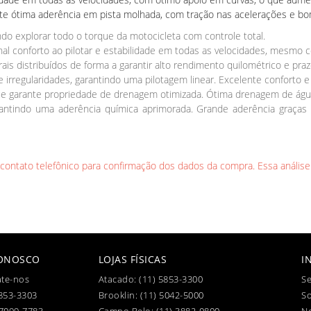
 ótima aderência em pista molhada, com tração nas acelerações e bo
o explorar todo o torque da motocicleta com controle total.
nal conforto ao pilotar e estabilidade em todas as velocidades, mesmo
s distribuídos de forma a garantir alto rendimento quilométrico e pra
e irregularidades, garantindo uma pilotagem linear. Excelente conforto 
 garante propriedade de drenagem otimizada. Ótima drenagem de água
rantindo uma aderência química aprimorada. Grande aderência graças
l contato telefônico para confirmação dos dados da compra. Essa análise
CONOSCO
LOJAS FÍSICAS
I
te-nos
Atacado:
(11) 5853-3300
Se
853-3303
Brooklin:
(11) 5042-5000
S