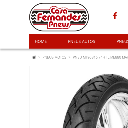
HOME
PNEUS AUTOS
PNEU
PNEUS MOTOS
PNEU MT90B16 74H TL ME880 MARA