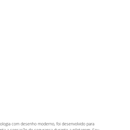
logia com desenho moderno, foi desenvolvido para
nta a sensação de segurança durante a pilotagem. Seu