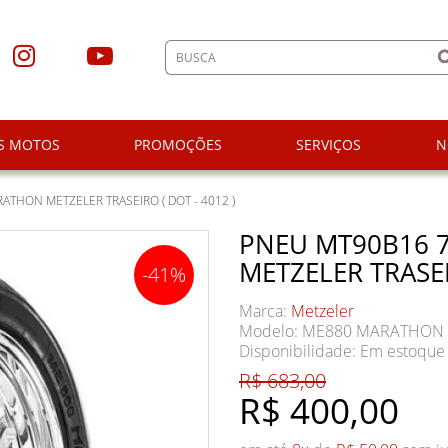
S MOTOS
PROMOÇÕES
SERVIÇOS
N
THON METZELER TRASEIRO ( DOT - 4012 )
PNEU MT90B16 
METZELER TRASEI
-41%
Marca:
Metzeler
Modelo: ME880 MARATHON
Disponibilidade:
Em estoque
R$ 683,00
R$ 400,00