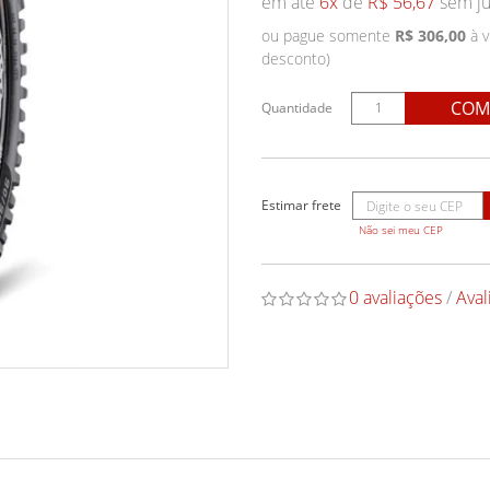
em até
6x
de
R$ 56,67
sem ju
ou pague somente
R$ 306,00
à v
desconto)
COM
Quantidade
Não sei meu CEP
0 avaliações
/
Aval