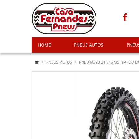
HOME
PNEUS AUTOS
PNEU
PNEUS MOTOS
PNEU 90/90-21 54S MST KAROO EX