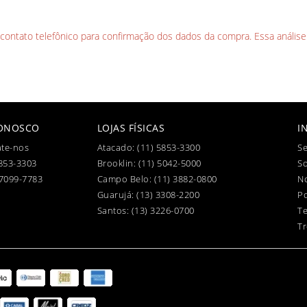
l contato telefônico para confirmação dos dados da compra. Essa análise
CONOSCO
LOJAS FÍSICAS
I
te-nos
Atacado:
(11) 5853-3300
Se
853-3303
Brooklin:
(11) 5042-5000
S
97099-7783
Campo Belo:
(11) 3882-0800
No
Guarujá:
(13) 3308-2200
Po
Santos:
(13) 3226-0700
T
Tr