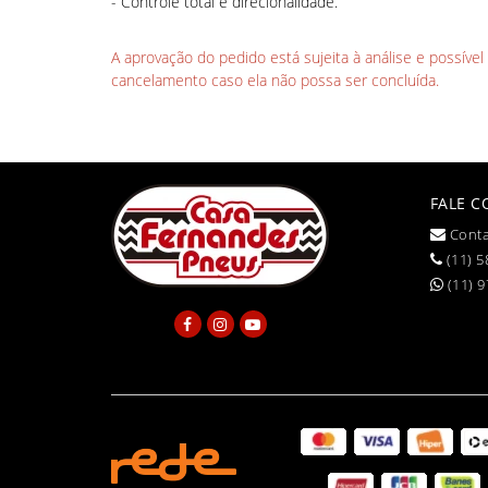
- Controle total e direcionalidade.
A aprovação do pedido está sujeita à análise e possíve
cancelamento caso ela não possa ser concluída.
FALE 
Conta
(11) 5
(11) 