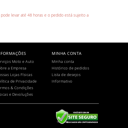
 pode levar até 48 horas e o pedido está sujeito a
NFORMAÇÕES
MINHA CONTA
rviços Moto e Auto
Minha conta
obre a Empresa
Histórico de pedidos
ssas Lojas Físicas
Lista de desejos
lítica de Privacidade
Informativo
ermos & Condições
ocas e Devoluções