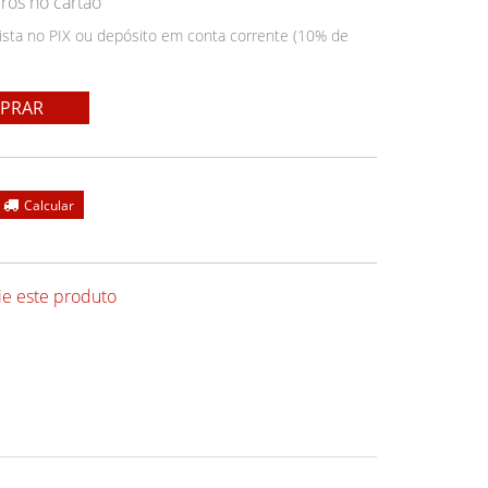
ros no cartão
ista no PIX ou depósito em conta corrente (10% de
PRAR
ie este produto