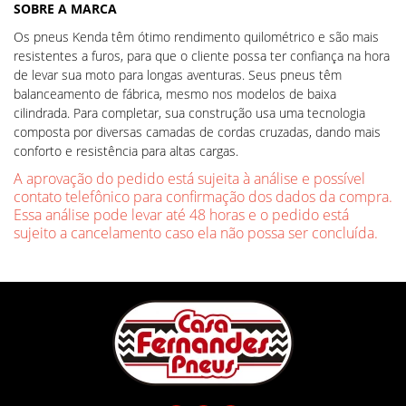
SOBRE A MARCA
Os pneus Kenda têm ótimo rendimento quilométrico e são mais
resistentes a furos, para que o cliente possa ter confiança na hora
de levar sua moto para longas aventuras. Seus pneus têm
balanceamento de fábrica, mesmo nos modelos de baixa
cilindrada. Para completar, sua construção usa uma tecnologia
composta por diversas camadas de cordas cruzadas, dando mais
conforto e resistência para altas cargas.
A aprovação do pedido está sujeita à análise e possível
contato telefônico para confirmação dos dados da compra.
Essa análise pode levar até 48 horas e o pedido está
sujeito a cancelamento caso ela não possa ser concluída.