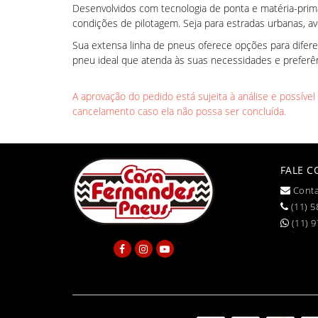
Desenvolvidos com tecnologia de ponta e matéria-prima 
condições de pilotagem. Seja para estradas urbanas, av
Sua extensa linha de pneus oferece opções para difer
pneu ideal que atenda às suas necessidades e prefer
A aprovação do pedido está sujeita à análise e possíve
cancelamento caso ela não possa ser concluída.
FALE 
Conta
(11) 5
(11) 