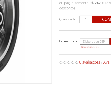
ou pague somente
R$ 242,10
à v
desconto)
COM
Quantidade
Não sei meu CEP
0 avaliações
/
Aval