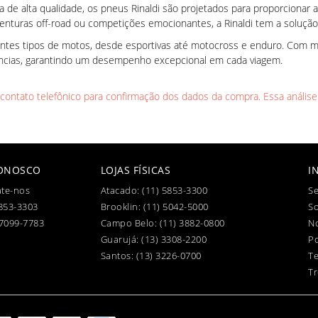
de alta qualidade, os pneus Rinaldi são projetados para proporcionar a
enturas off-road ou competições emocionantes, a Rinaldi tem a solução 
entes tipos de motos, desde esportivas até motocross e enduro. Com mo
ências, garantindo um desempenho excepcional em cada viagem.
l contato telefônico para confirmação dos dados da compra. Essa análise
CONOSCO
LOJAS FÍSICAS
I
te-nos
Atacado:
(11) 5853-3300
Se
853-3303
Brooklin:
(11) 5042-5000
S
97099-7783
Campo Belo:
(11) 3882-0800
No
Guarujá:
(13) 3308-2200
Po
Santos:
(13) 3226-0700
T
Tr