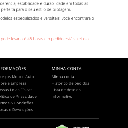
derência, estabilidade e durabilidade em todas as
perfeita para o seu estilo de pilotagem.
delos especializados e versáteis, você encontrará o
 pode levar até 48 horas e o pedido está sujeito a
NFORMAÇÕES
MINHA CONTA
rviços Moto e Auto
Minha conta
obre a Empresa
Histórico de pedidos
ssas Lojas Físicas
Lista de desejos
lítica de Privacidade
Informativo
ermos & Condições
ocas e Devoluções