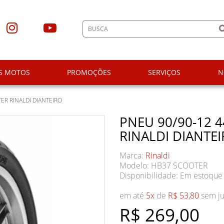
S MOTOS
PROMOÇÕES
SERVIÇOS
N
ER RINALDI DIANTEIRO
PNEU 90/90-12 4
RINALDI DIANTE
Marca:
Rinaldi
Modelo: HB37 SCOOTER
Disponibilidade:
Em estoque
em até
5x
de
R$ 53,80
sem ju
R$ 269,00