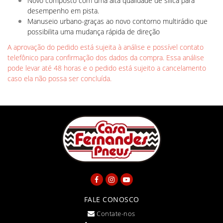
Novo composto com uma alta qualidade de sílica para
desempenho em pista.
Manuseio urbano-graças ao novo contorno multirádio que
possibilita uma mudança rápida de direção
A aprovação do pedido está sujeita à análise e possível contato
telefônico para confirmação dos dados da compra. Essa análise
pode levar até 48 horas e o pedido está sujeito a cancelamento
caso ela não possa ser concluída.
FALE CONOSCO
Contate-nos