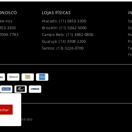
CONOSCO
LOJAS FÍSICAS
I
te-nos
Atacado:
(11) 5853-3300
Se
853-3303
Brooklin:
(11) 5042-5000
S
97099-7783
Campo Belo:
(11) 3882-0800
No
Guarujá:
(13) 3308-2200
Po
Santos:
(13) 3226-0700
T
Tr
Fechar
0.031.858.111
 SP - CEP: 05805-000