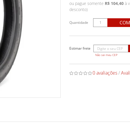
ou pague somente
R$ 104,40
à v
desconto)
COM
Quantidade
Não sei meu CEP
0 avaliações
/
Aval