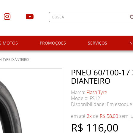
S MOTOS
PROMOÇÕES
SERVIÇOS
N
H TYRE DIANTEIRO
PNEU 60/100-17 
DIANTEIRO
Marca:
Flash Tyre
Modelo: FS12
Disponibilidade:
Em estoque
em até
2x
de
R$ 58,00
sem ju
R$ 116,00