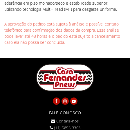
aderência em piso molhado/seco e estabilidade superior,
utilizando tecnologia Multi-Tread (MT) para desgaste uniforme.
A aprovação do pedido está sujeita à análise e possível contato
telefônico para confirmação dos dados da compra. Essa análise
pode levar até 48 horas e o pedido está sujeito a cancelamento
caso ela não possa ser concluída.
FALE CONOSCO
Contate-nos
(11) 5853-3303