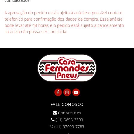
compactados.
A aprovação do pedido está sujeita à análise e possível contato
telefônico para confirmação dos dados da compra. Essa análise
pode levar até 48 horas e o pedido está sujeito a cancelamento
caso ela não possa ser concluída.
FALE CONOSCO
Contate-nos
(11) 5853-3303
(11) 97099-7783