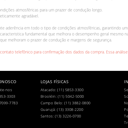
ndições atmosféricas para um prazer de condução longo.
ticamente agradável.
te aderência em todo o tipo de condições atmosféricas, garantindo u
 caracteristica fundamental que melhora o desempenho geral mesmo n
gem que melhoram o prazer de condução e margens de segurança.
l contato telefônico para confirmação dos dados da compra. Essa análise
CONOSCO
LOJAS FÍSICAS
I
te-nos
Atacado:
(11) 5853-3300
Se
853-3303
Brooklin:
(11) 5042-5000
S
97099-7783
Campo Belo:
(11) 3882-0800
No
Guarujá:
(13) 3308-2200
Po
Santos:
(13) 3226-0700
T
Tr