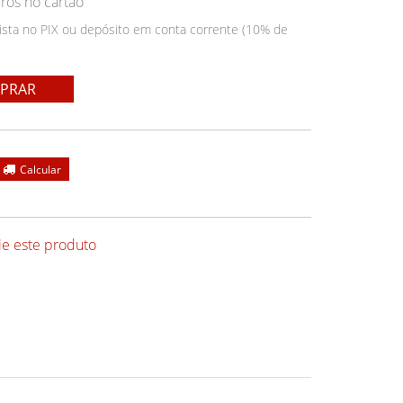
ros no cartão
ista no PIX ou depósito em conta corrente (10% de
PRAR
ie este produto