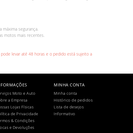
ma máxima segurança.
as motos mais recentes.
 pode levar até 48 horas e o pedido está sujeito a
NFORMAÇÕES
MINHA CONTA
rviços Moto e Auto
Minha conta
obre a Empresa
Histórico de pedidos
ssas Lojas Físicas
Lista de desejos
lítica de Privacidade
Informativo
ermos & Condições
ocas e Devoluções