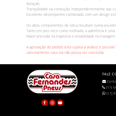
duração.
Tranquilidade na condução, independentemente das co
Excelente desempenho combinado com um design este
Os altos componentes de Sílica resultam numa excelen
Tanto em piso seco como molhado, a aderência é uma
Maior precisão na trajetória e estabilidade na trava
A aprovação do pedido está sujeita à análise e possíve
cancelamento caso ela não possa ser concluída.
FALE 
Conta
(11) 5
(11) 