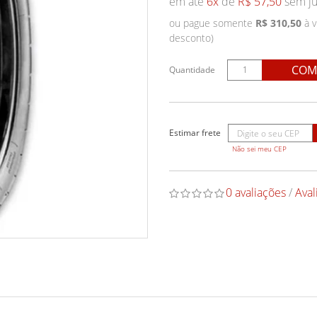
em até
6x
de
R$ 57,50
sem ju
ou pague somente
R$ 310,50
à v
desconto)
COM
Quantidade
Não sei meu CEP
0 avaliações
/
Aval