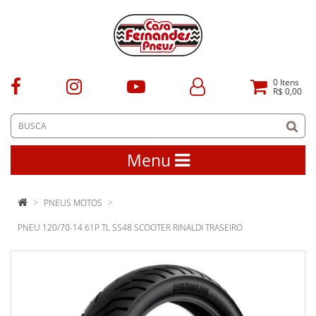
0
Itens
R$ 0,00
Menu
PNEUS MOTOS
PNEU 120/70-14 61P TL SS48 SCOOTER RINALDI TRASEIRO