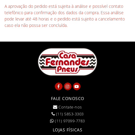
A aprovação do pedido está sujeita à análise e possível contato
telefônico para confirmação dos dados da compra. Essa análise
pode levar até 48 horas e o pedido está sujeito a cancelamento
caso ela não possa ser concluída.
FALE CONOSCO
Contate-nos
(11) 5853-3303
(11) 97099-7783
LOJAS FÍSICAS