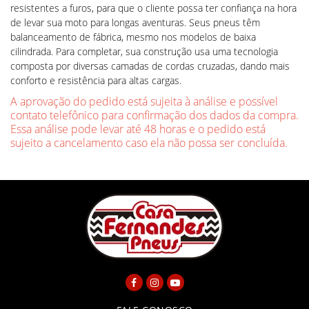
resistentes a furos, para que o cliente possa ter confiança na hora
de levar sua moto para longas aventuras. Seus pneus têm
balanceamento de fábrica, mesmo nos modelos de baixa
cilindrada. Para completar, sua construção usa uma tecnologia
composta por diversas camadas de cordas cruzadas, dando mais
conforto e resistência para altas cargas.
A aprovação do pedido está sujeita à análise e possível
contato telefônico para confirmação dos dados da compra.
Essa análise pode levar até 48 horas e o pedido está
sujeito a cancelamento caso ela não possa ser concluída.