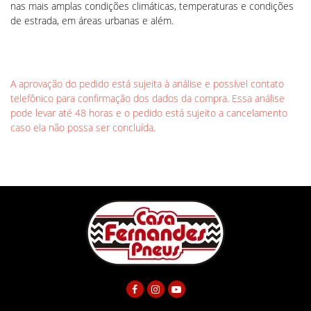
nas mais amplas condições climáticas, temperaturas e condições
de estrada, em áreas urbanas e além.
A aprovação do pedido está sujeita à análise e possível contato
telefônico para confirmação dos dados da compra. Essa análise
pode levar até 48 horas e o pedido está sujeito a cancelamento
caso ela não possa ser concluída.