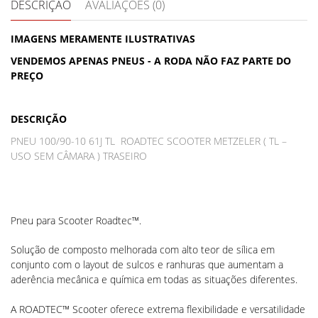
DESCRIÇÃO
AVALIAÇÕES (0)
IMAGENS MERAMENTE ILUSTRATIVAS
VENDEMOS APENAS PNEUS - A RODA NÃO FAZ PARTE DO
PREÇO
DESCRIÇÃO
PNEU 100/90-10 61J TL ROADTEC SCOOTER METZELER ( TL –
USO SEM CÂMARA ) TRASEIRO
Pneu para Scooter Roadtec™.
Solução de composto melhorada com alto teor de sílica em
conjunto com o layout de sulcos e ranhuras que aumentam a
aderência mecânica e química em todas as situações diferentes.
A ROADTEC™ Scooter oferece extrema flexibilidade e versatilidade