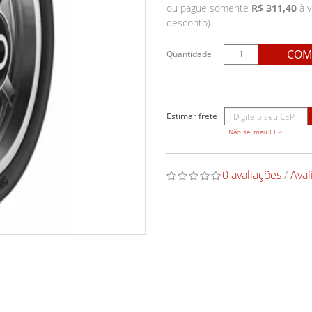
ou pague somente
R$ 311,40
à v
desconto)
COM
Quantidade
Não sei meu CEP
0 avaliações
/
Aval