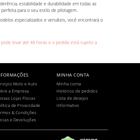
derência, estabilidade e durabilidade em todas as
perfeita para o seu estilo de pilotagem.
delos especializados e versáteis, você encontrará o
 pode levar até 48 horas e o pedido está sujeito a
NFORMAÇÕES
MINHA CONTA
rviços Moto e Auto
Minha conta
obre a Empresa
Histórico de pedidos
ssas Lojas Físicas
Lista de desejos
lítica de Privacidade
Informativo
ermos & Condições
ocas e Devoluções