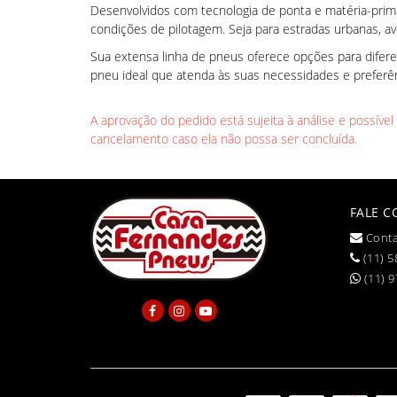
Desenvolvidos com tecnologia de ponta e matéria-prima 
condições de pilotagem. Seja para estradas urbanas, av
Sua extensa linha de pneus oferece opções para difer
pneu ideal que atenda às suas necessidades e prefer
A aprovação do pedido está sujeita à análise e possíve
cancelamento caso ela não possa ser concluída.
FALE 
Conta
(11) 5
(11) 