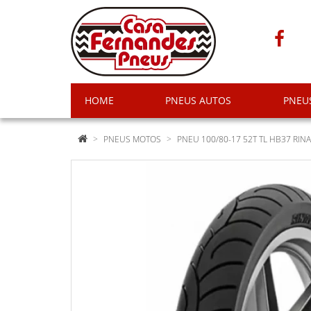
HOME
PNEUS AUTOS
PNEU
PNEUS MOTOS
PNEU 100/80-17 52T TL HB37 RINA