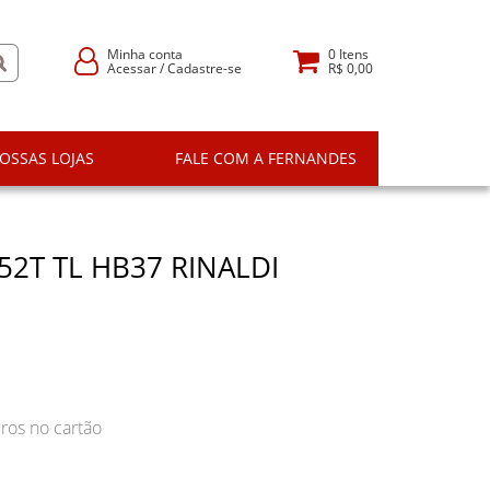
Minha conta
0
Itens
Acessar
/
Cadastre-se
R$ 0,00
OSSAS LOJAS
FALE COM A FERNANDES
52T TL HB37 RINALDI
ros no cartão