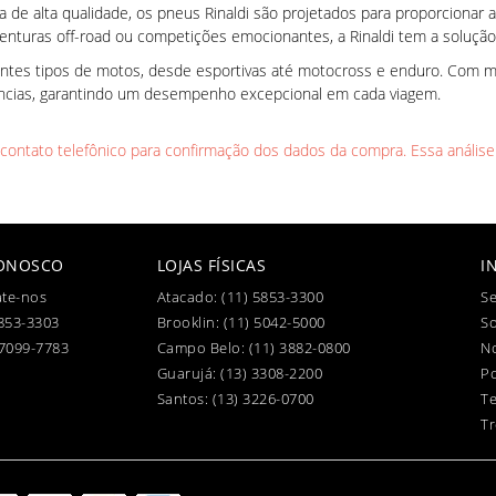
de alta qualidade, os pneus Rinaldi são projetados para proporcionar a
enturas off-road ou competições emocionantes, a Rinaldi tem a solução 
entes tipos de motos, desde esportivas até motocross e enduro. Com mo
ências, garantindo um desempenho excepcional em cada viagem.
l contato telefônico para confirmação dos dados da compra. Essa análise
CONOSCO
LOJAS FÍSICAS
I
te-nos
Atacado:
(11) 5853-3300
Se
853-3303
Brooklin:
(11) 5042-5000
S
97099-7783
Campo Belo:
(11) 3882-0800
No
Guarujá:
(13) 3308-2200
Po
Santos:
(13) 3226-0700
T
Tr