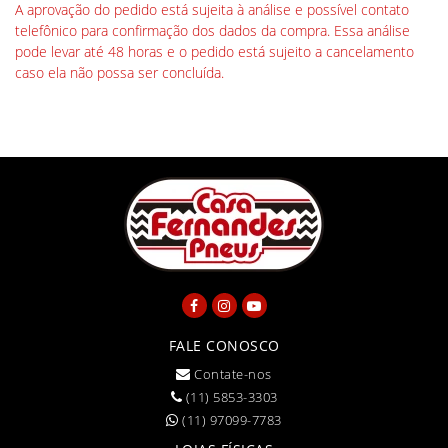
A aprovação do pedido está sujeita à análise e possível contato
telefônico para confirmação dos dados da compra. Essa análise
pode levar até 48 horas e o pedido está sujeito a cancelamento
caso ela não possa ser concluída.
FALE CONOSCO
Contate-nos
(11) 5853-3303
(11) 97099-7783