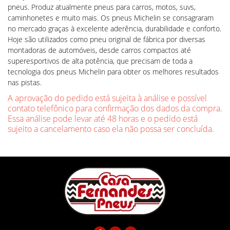
pneus. Produz atualmente pneus para carros, motos, suvs,
caminhonetes e muito mais. Os pneus Michelin se consagraram
no mercado graças à excelente aderência, durabilidade e conforto.
Hoje são utilizados como pneu original de fábrica por diversas
montadoras de automóveis, desde carros compactos até
superesportivos de alta potência, que precisam de toda a
tecnologia dos pneus Michelin para obter os melhores resultados
nas pistas.
A aprovação do pedido está sujeita à análise e possível
contato telefônico para confirmação dos dados da compra.
Essa análise pode levar até 48 horas e o pedido está
sujeito a cancelamento caso ela não possa ser concluída.