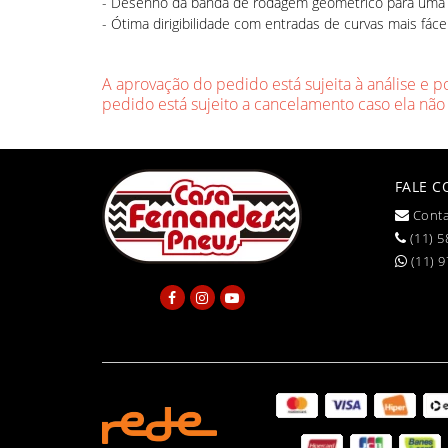
- Desenho da banda de rodagem geométrico para uma co
- Ótima dirigibilidade com entradas de curvas mais fá
A aprovação do pedido está sujeita à análise e p
pedido está sujeito a cancelamento caso ela não
FALE 
Conta
(11) 5
(11) 