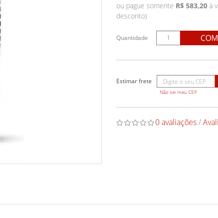
ou pague somente
R$ 583,20
à v
desconto)
COM
Quantidade
Não sei meu CEP
0 avaliações
/
Aval