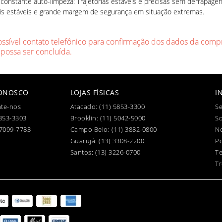
nstante auto-limpeza: Trajetórias estáveis e precisas sem derrapage
ceis estáveis e grande margem de segurança em situação extremas.
ossível contato telefônico para confirmação dos dados da compr
 possa ser concluída.
CONOSCO
LOJAS FÍSICAS
I
te-nos
Atacado:
(11) 5853-3300
Se
853-3303
Brooklin:
(11) 5042-5000
S
97099-7783
Campo Belo:
(11) 3882-0800
No
Guarujá:
(13) 3308-2200
Po
Santos:
(13) 3226-0700
T
Tr