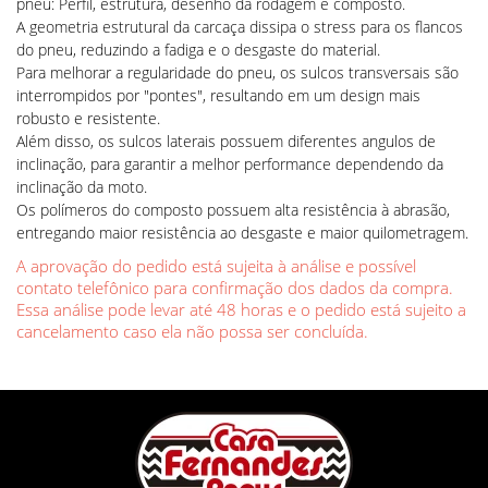
pneu: Perfil, estrutura, desenho da rodagem e composto.
A geometria estrutural da carcaça dissipa o stress para os flancos
do pneu, reduzindo a fadiga e o desgaste do material.
Para melhorar a regularidade do pneu, os sulcos transversais são
interrompidos por "pontes", resultando em um design mais
robusto e resistente.
Além disso, os sulcos laterais possuem diferentes angulos de
inclinação, para garantir a melhor performance dependendo da
inclinação da moto.
Os polímeros do composto possuem alta resistência à abrasão,
entregando maior resistência ao desgaste e maior quilometragem.
A aprovação do pedido está sujeita à análise e possível
contato telefônico para confirmação dos dados da compra.
Essa análise pode levar até 48 horas e o pedido está sujeito a
cancelamento caso ela não possa ser concluída.