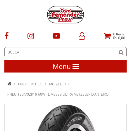
0
Itens
R$ 0,00
Menu
PNEUS MOTOS
METZELER
PNEU 120/70ZR19 60W TL ME888 ULTRA METZELER DIANTEIRO