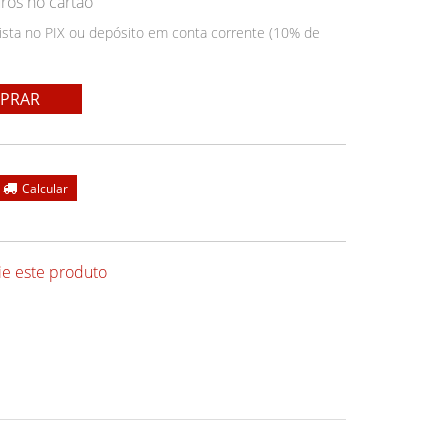
ros no cartão
ista no PIX ou depósito em conta corrente (10% de
PRAR
ie este produto