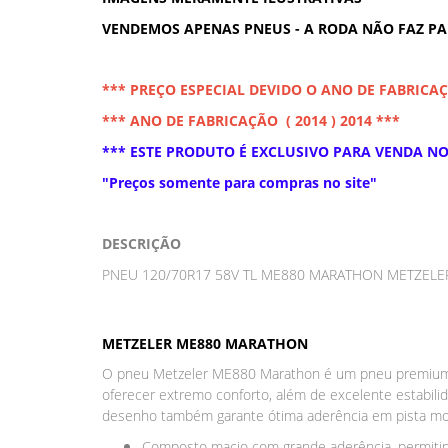
VENDEMOS APENAS PNEUS - A RODA NÃO FAZ P
*** PREÇO ESPECIAL DEVIDO O ANO DE FABRICA
*** ANO DE FABRICAÇÃO ( 2014 ) 2014 ***
*** ESTE PRODUTO É EXCLUSIVO PARA VENDA NO 
"Preços somente para compras no site"
DESCRIÇÃO
PNEU 120/70R17 58V TL ME880 MARATHON METZELER 
METZELER ME880 MARATHON
O pneu Metzeler ME880 Marathon é um pneu premium p
oferecer extremo conforto, além de excelente estabil
desenho também garante ótima aderência em pista mol
Composto macio com grande aderência, permitind