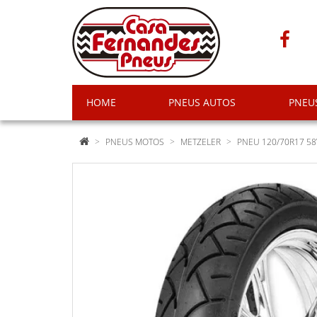
HOME
PNEUS AUTOS
PNEU
PNEUS MOTOS
METZELER
PNEU 120/70R17 58