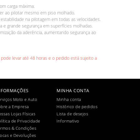
 com carga máxima.
zer ao pilotar mesmo em piso molhado.
e estabilidade na pilotagem em todas as velocidades.
 e grande segurança em superfícies molhadas.
timização da aderência, aumentando segurança ao
 pode levar até 48 horas e o pedido está sujeito a
NFORMAÇÕES
MINHA CONTA
rviços Moto e Auto
Minha conta
obre a Empresa
Histórico de pedidos
ssas Lojas Físicas
Lista de desejos
lítica de Privacidade
Informativo
ermos & Condições
ocas e Devoluções