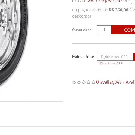
em até
8x
de
R$ 50,00
sem ju
ou pague somente
R$ 360,00
à v
desconto)
COM
Quantidade
Não sei meu CEP
0 avaliações
/
Aval