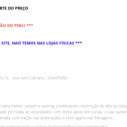
ARTE DO PREÇO
ÇÃO DO PNEU ***
SITE, NAO TEMOS NAS LOJAS FÍSICAS ***
( TL - Uso Sem Câmara ) DIANTEIRO
ara motos custom e touring, combinando construção de alta tecnolog
idade em todas as velocidades, com ótimo apoio em curvas, o que aume
hada, com tração nas acelerações e bom agarre nas frenagens.
o explorar todo o torque da motocicleta com controle total.