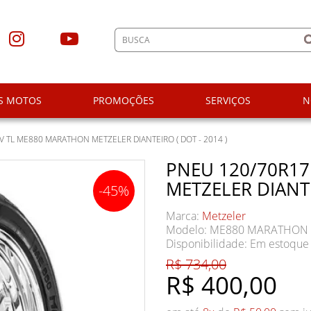
S MOTOS
PROMOÇÕES
SERVIÇOS
N
V TL ME880 MARATHON METZELER DIANTEIRO ( DOT - 2014 )
PNEU 120/70R17
METZELER DIANTE
-45%
Marca:
Metzeler
Modelo: ME880 MARATHON
Disponibilidade:
Em estoque
R$ 734,00
R$ 400,00