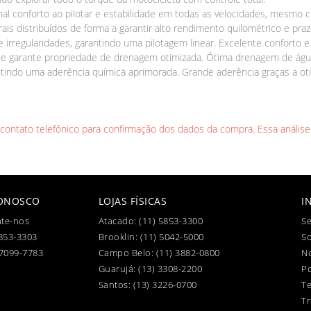
nal conforto ao pilotar e estabilidade em todas as velocidades, mesmo
s distribuídos de forma a garantir alto rendimento quilométrico e pra
e irregularidades, garantindo uma pilotagem linear. Excelente conforto 
 garante propriedade de drenagem otimizada. Ótima drenagem de água
ntindo uma aderência química aprimorada. Grande aderência graças a o
l contato telefônico para confirmação dos dados da compra. Essa análise
CONOSCO
LOJAS FÍSICAS
I
te-nos
Atacado:
(11) 5853-3300
Se
853-3303
Brooklin:
(11) 5042-5000
S
97099-7783
Campo Belo:
(11) 3882-0800
No
Guarujá:
(13) 3308-2200
Po
Santos:
(13) 3226-0700
T
Tr