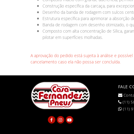
Construção específica da carcaça, para excepcio
Desenho da banda de rodagem com sulcos centrai
Estrutura específica para aprimorar a absorção d
Banda de rodagem com desenho otimizado, o que
Composto com alta concentração de Sílica, gara
pilotar em superfícies molhadas.
A aprovação do pedido está sujeita à análise e possíve
cancelamento caso ela não possa ser concluída.
FALE 
Conta
(11) 5
(11) 