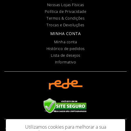
Nossas Lojas Físicas
Política de Privacidade
Termos & Condições
Trocas e Devoluções
MINHA CONTA
Minha conta
Histórico de pedidos
Lista de desejos
Informativo
Utilizamos cookies para melhorar a sua
Casa Fernandes de Pneus Ltda - CNPJ: 56.200.579/0001-90 - I.E.: 100.031.858.111