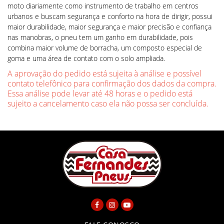
moto diariamente como instrumento de trabalho em centros
urbanos e buscam segurança e conforto na hora de dirigir, possui
maior durabilidade, maior segurança e maior precisão e confiança
nas manobras, o pneu tem um ganho em durabilidade, pois
combina maior volume de borracha, um composto especial de
goma e uma área de contato com o solo ampliada.
A aprovação do pedido está sujeita à análise e possível
contato telefônico para confirmação dos dados da compra.
Essa análise pode levar até 48 horas e o pedido está
sujeito a cancelamento caso ela não possa ser concluída.