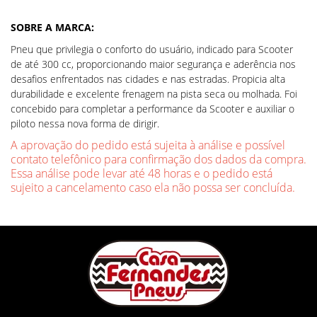
SOBRE A MARCA:
Pneu que privilegia o conforto do usuário, indicado para Scooter
de até 300 cc, proporcionando maior segurança e aderência nos
desafios enfrentados nas cidades e nas estradas. Propicia alta
durabilidade e excelente frenagem na pista seca ou molhada. Foi
concebido para completar a performance da Scooter e auxiliar o
piloto nessa nova forma de dirigir.
A aprovação do pedido está sujeita à análise e possível
contato telefônico para confirmação dos dados da compra.
Essa análise pode levar até 48 horas e o pedido está
sujeito a cancelamento caso ela não possa ser concluída.