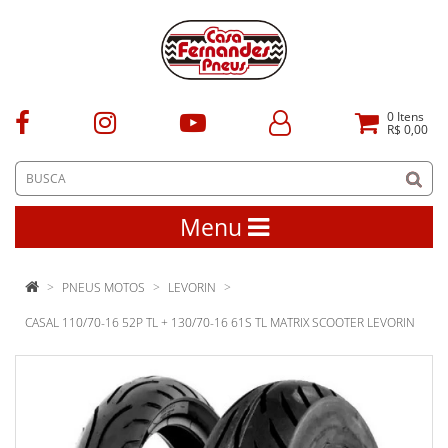
0
Itens
R$ 0,00
Menu
PNEUS MOTOS
LEVORIN
CASAL 110/70-16 52P TL + 130/70-16 61S TL MATRIX SCOOTER LEVORIN