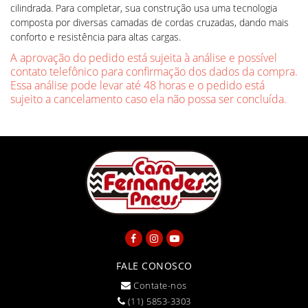
cilindrada. Para completar, sua construção usa uma tecnologia
composta por diversas camadas de cordas cruzadas, dando mais
conforto e resistência para altas cargas.
A aprovação do pedido está sujeita à análise e possível
contato telefônico para confirmação dos dados da compra.
Essa análise pode levar até 48 horas e o pedido está
sujeito a cancelamento caso ela não possa ser concluída.
FALE CONOSCO
Contate-nos
(11) 5853-3303