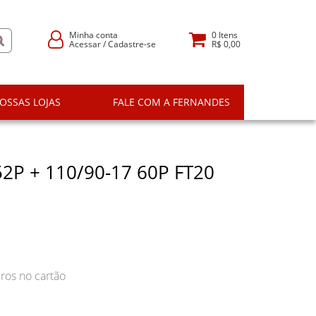
Minha conta
0
Itens
Acessar
/
Cadastre-se
R$ 0,00
OSSAS LOJAS
FALE COM A FERNANDES
52P + 110/90-17 60P FT20
ros no cartão