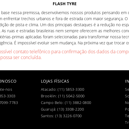
FLASH TYRE
 base nessa premissa, desenvolvemos nossos produtos pensando em q
em enfrentar trechos urbanos e fora de estrada com maior segurança. 
dição de pista e clima. Um dos principais destaques é a redução no e
ais. As ruas e estradas brasileiras nem sempre oferecem as melhores co
térias-primas aplicadas foram selecionadas para transformar nossa tec
gência. É impossível evoluir sem mudança. Na próxima vez que trocar 
ossível contato telefônico para confirmação dos dados da compr
 possa ser concluída.
CONOSCO
LOJAS FÍSICAS
I
te-nos
Atacado:
(11) 5853-3300
Se
853-3303
Brooklin:
(11) 5042-5000
S
97099-7783
Campo Belo:
(11) 3882-0800
No
Guarujá:
(13) 3308-2200
Po
Santos:
(13) 3226-0700
T
Tr