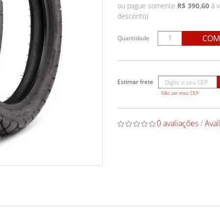
ou pague somente
R$ 390,60
à v
desconto)
COM
Quantidade
Não sei meu CEP
0 avaliações
/
Aval