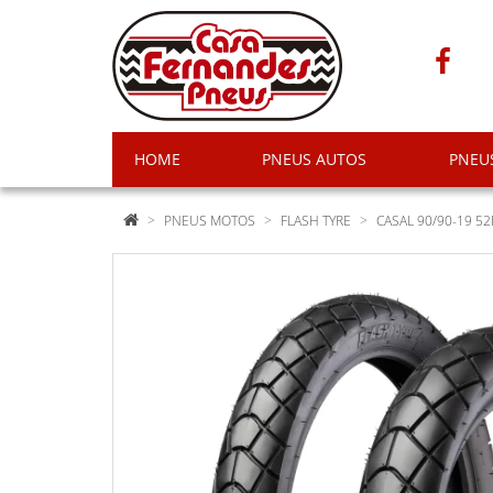
HOME
PNEUS AUTOS
PNEU
PNEUS MOTOS
FLASH TYRE
CASAL 90/90-19 52