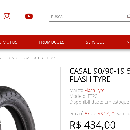
S MOTOS
PROMOÇÕES
SERVIÇOS
N
P + 110/90-17 60P FT20 FLASH TYRE
CASAL 90/90-19 
FLASH TYRE
Marca:
Flash Tyre
Modelo: FT20
Disponibilidade:
Em estoque
em até
8x
de
R$ 54,25
sem ju
R$ 434,00