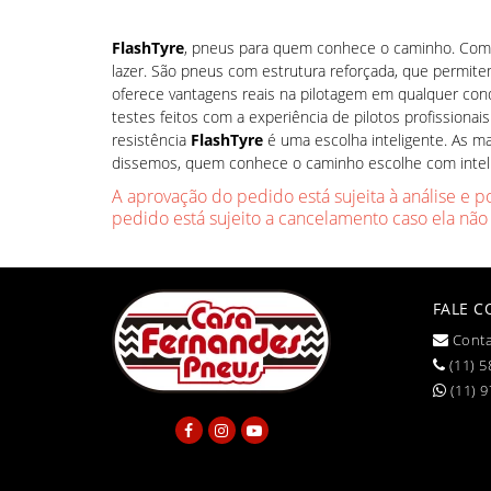
FlashTyre
, pneus para quem conhece o caminho. Com
lazer. São pneus com estrutura reforçada, que permit
oferece vantagens reais na pilotagem em qualquer con
testes feitos com a experiência de pilotos profission
resistência
FlashTyre
é uma escolha inteligente. As ma
dissemos, quem conhece o caminho escolhe com inteli
A aprovação do pedido está sujeita à análise e p
pedido está sujeito a cancelamento caso ela não
FALE 
Conta
(11) 5
(11) 