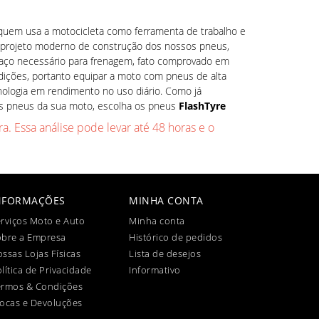
uem usa a motocicleta como ferramenta de trabalho e
O projeto moderno de construção dos nossos pneus,
spaço necessário para frenagem, fato comprovado em
ndições, portanto equipar a moto com pneus de alta
nologia em rendimento no uso diário. Como já
os pneus da sua moto, escolha os pneus
FlashTyre
a. Essa análise pode levar até 48 horas e o
NFORMAÇÕES
MINHA CONTA
rviços Moto e Auto
Minha conta
obre a Empresa
Histórico de pedidos
ssas Lojas Físicas
Lista de desejos
lítica de Privacidade
Informativo
ermos & Condições
ocas e Devoluções