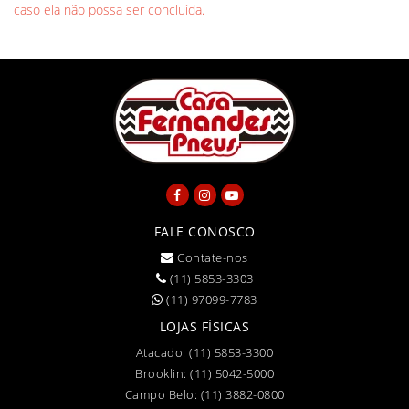
caso ela não possa ser concluída.
FALE CONOSCO
Contate-nos
(11) 5853-3303
(11) 97099-7783
LOJAS FÍSICAS
Atacado:
(11) 5853-3300
Brooklin:
(11) 5042-5000
Campo Belo:
(11) 3882-0800