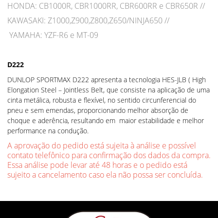
HONDA: CB1000R, CBR1000RR, CBR600RR e CBR650R //
KAWASAKI: Z1000,Z900,Z800,Z650/NINJA650 //
YAMAHA: YZF-R6 e MT-09
D222
DUNLOP SPORTMAX D222 apresenta a tecnologia HES-JLB ( High
Elongation Steel – Jointless Belt, que consiste na aplicação de uma
cinta metálica, robusta e flexível, no sentido circunferencial do
pneu e sem emendas, proporcionando melhor absorção de
choque e aderência, resultando em maior estabilidade e melhor
performance na condução.
A aprovação do pedido está sujeita à análise e possível
contato telefônico para confirmação dos dados da compra.
Essa análise pode levar até 48 horas e o pedido está
sujeito a cancelamento caso ela não possa ser concluída.