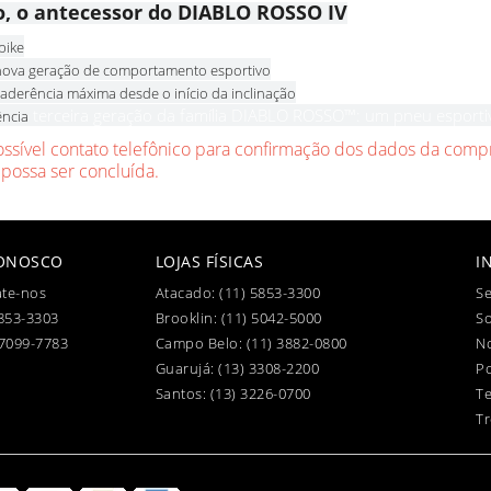
o, o antecessor do DIABLO ROSSO IV
bike
nova geração de comportamento esportivo
aderência máxima desde o início da inclinação
terceira geração da família DIABLO ROSSO™: um pneu esportiv
ência
ossível contato telefônico para confirmação dos dados da compr
 possa ser concluída.
CONOSCO
LOJAS FÍSICAS
I
te-nos
Atacado:
(11) 5853-3300
Se
853-3303
Brooklin:
(11) 5042-5000
S
97099-7783
Campo Belo:
(11) 3882-0800
No
Guarujá:
(13) 3308-2200
Po
Santos:
(13) 3226-0700
T
Tr