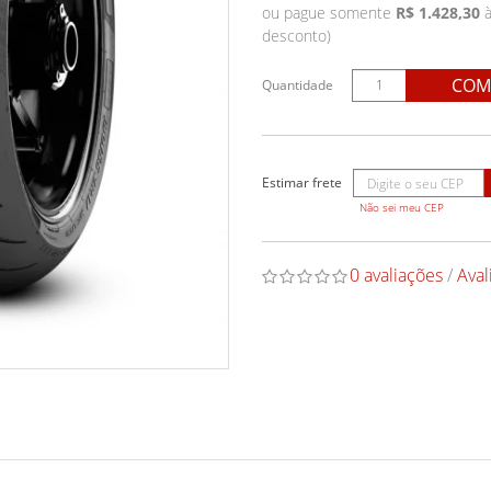
ou pague somente
R$ 1.428,30
à
desconto)
COM
Quantidade
Não sei meu CEP
0 avaliações
/
Aval