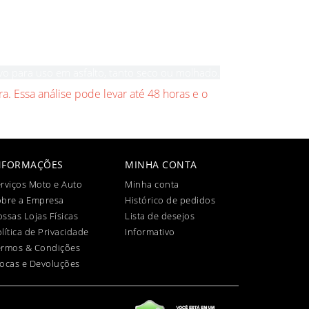
o para uso em asfalto, tanto seco ou molhado.
a. Essa análise pode levar até 48 horas e o
NFORMAÇÕES
MINHA CONTA
rviços Moto e Auto
Minha conta
obre a Empresa
Histórico de pedidos
ssas Lojas Físicas
Lista de desejos
lítica de Privacidade
Informativo
ermos & Condições
ocas e Devoluções