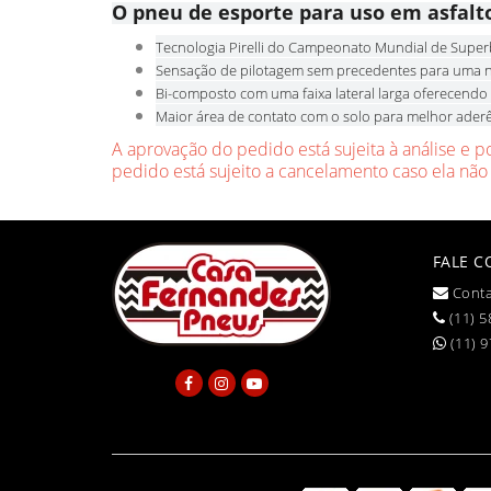
O pneu de esporte para uso em asfalt
Tecnologia Pirelli do Campeonato Mundial de Super
Sensação de pilotagem sem precedentes para uma 
Bi-composto com uma faixa lateral larga oferecendo 
Maior área de contato com o solo para melhor ader
A aprovação do pedido está sujeita à análise e p
pedido está sujeito a cancelamento caso ela não
FALE 
Conta
(11) 5
(11) 