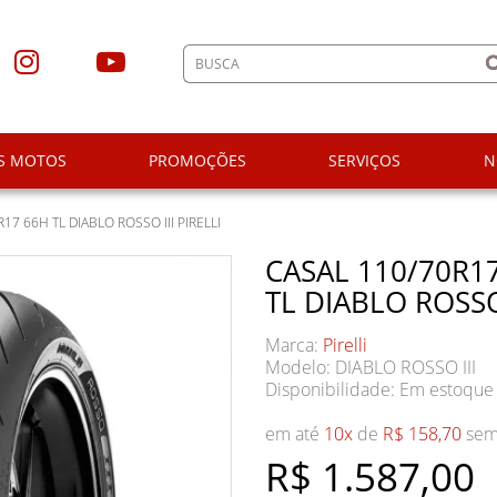
S MOTOS
PROMOÇÕES
SERVIÇOS
N
17 66H TL DIABLO ROSSO III PIRELLI
CASAL 110/70R17
TL DIABLO ROSSO 
Marca:
Pirelli
Modelo: DIABLO ROSSO III
Disponibilidade:
Em estoque
em até
10x
de
R$ 158,70
sem 
R$ 1.587,00