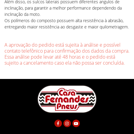
Além disso, os sulcos laterais possuem diferentes angulos de
inclinação, para garantir a melhor performance dependendo da
inclinação da moto.
Os polímeros do composto possuem alta resistência à abrasão,
entregando maior resistência ao desgaste e maior quilometragem.
A aprovação do pedido está sujeita à análise e possível
contato telefônico para confirmação dos dados da compra.
Essa análise pode levar até 48 horas e o pedido está
sujeito a cancelamento caso ela não possa ser concluída.