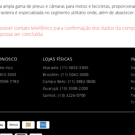
uma ampla gama de pneus e câmaras para motos e bicicletas, proporci
asileira é especializada no segmento utilitário onde, além de abastecer
ossível contato telefônico para confirmação dos dados da compr
 possa ser concluída.
CONOSCO
LOJAS FÍSICAS
I
te-nos
Atacado:
(11) 5853-3300
Se
853-3303
Brooklin:
(11) 5042-5000
S
97099-7783
Campo Belo:
(11) 3882-0800
No
Guarujá:
(13) 3308-2200
Po
Santos:
(13) 3226-0700
T
Tr