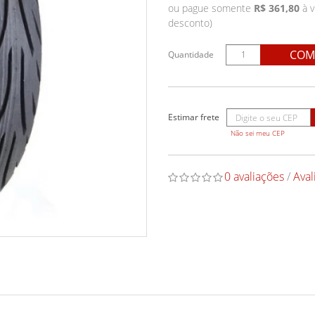
ou pague somente
R$ 361,80
à v
desconto)
COM
Quantidade
Não sei meu CEP
0 avaliações
/
Aval