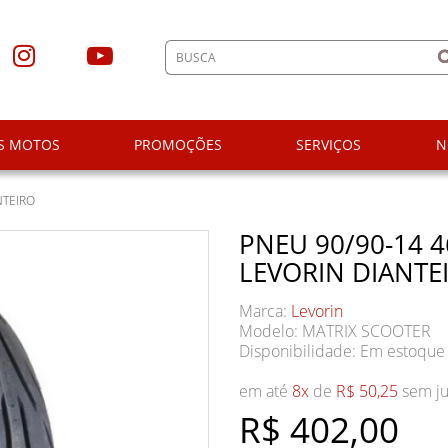
S MOTOS
PROMOÇÕES
SERVIÇOS
N
NTEIRO
PNEU 90/90-14 
LEVORIN DIANTE
Marca:
Levorin
Modelo: MATRIX SCOOTER
Disponibilidade:
Em estoque
em até
8x
de
R$ 50,25
sem ju
R$ 402,00