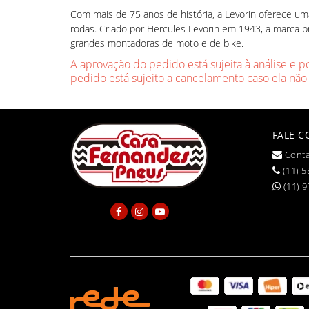
Com mais de 75 anos de história, a Levorin oferece 
rodas. Criado por Hercules Levorin em 1943, a marca br
grandes montadoras de moto e de bike.
A aprovação do pedido está sujeita à análise e p
pedido está sujeito a cancelamento caso ela não
FALE 
Conta
(11) 5
(11) 