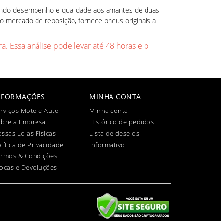
onando desempenho e qualidade aos amantes de duas
 o mercado de reposição, fornece pneus originais a
a. Essa análise pode levar até 48 horas e o
NFORMAÇÕES
MINHA CONTA
rviços Moto e Auto
Minha conta
obre a Empresa
Histórico de pedidos
ssas Lojas Físicas
Lista de desejos
lítica de Privacidade
Informativo
ermos & Condições
ocas e Devoluções