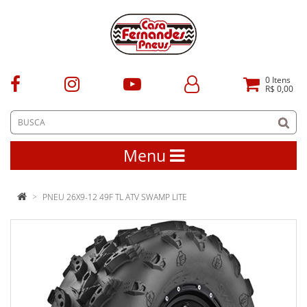
0
Itens
R$ 0,00
Menu
PNEU 26X9-12 49F TL ATV SWAMP LITE