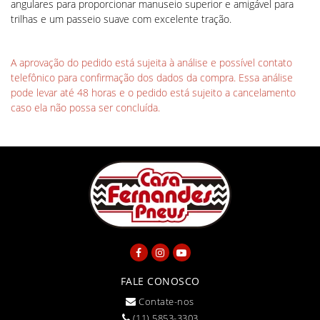
angulares para proporcionar manuseio superior e amigável para
trilhas e um passeio suave com excelente tração.
A aprovação do pedido está sujeita à análise e possível contato
telefônico para confirmação dos dados da compra. Essa análise
pode levar até 48 horas e o pedido está sujeito a cancelamento
caso ela não possa ser concluída.
FALE CONOSCO
Contate-nos
(11) 5853-3303