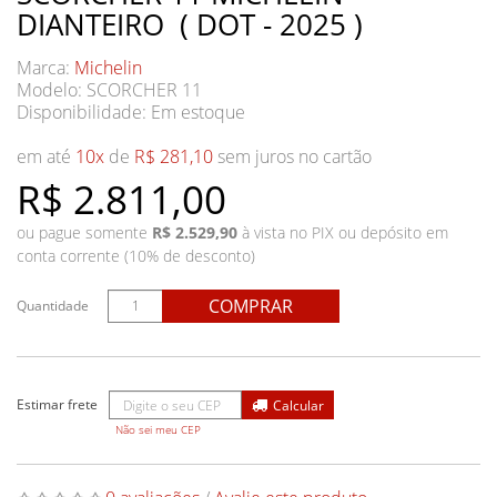
DIANTEIRO ( DOT - 2025 )
Marca:
Michelin
Modelo: SCORCHER 11
Disponibilidade:
Em estoque
em até
10x
de
R$ 281,10
sem juros no cartão
R$ 2.811,00
ou pague somente
R$ 2.529,90
à vista no PIX ou depósito em
conta corrente (10% de desconto)
COMPRAR
Quantidade
Não sei meu CEP