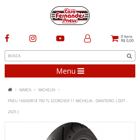
0
Itens
R$ 0,00
Menu
MARCA
MICHELIN
PNEU 160/60R18 70V TL SCORCHER 11 MICHELIN - DIANTEIRO ( DOT -
2025 )