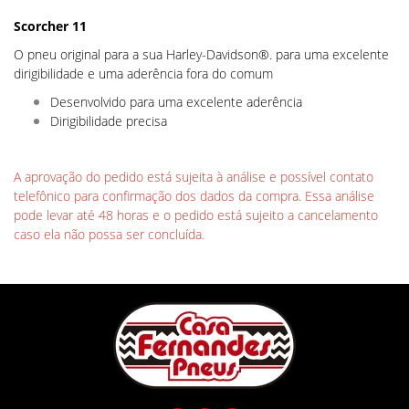
Scorcher 11
O pneu original para a sua Harley-Davidson®. para uma excelente
dirigibilidade e uma aderência fora do comum
Desenvolvido para uma excelente aderência
Dirigibilidade precisa
A aprovação do pedido está sujeita à análise e possível contato
telefônico para confirmação dos dados da compra. Essa análise
pode levar até 48 horas e o pedido está sujeito a cancelamento
caso ela não possa ser concluída.