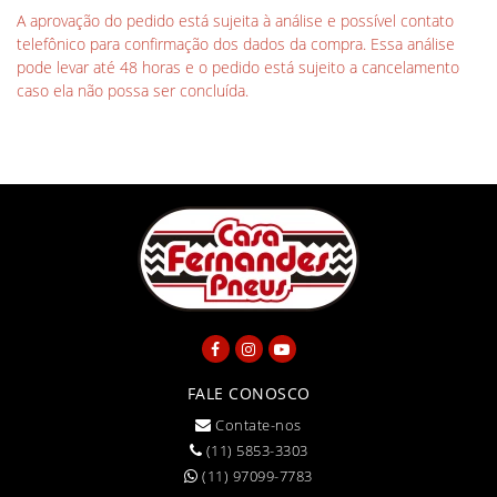
A aprovação do pedido está sujeita à análise e possível contato
telefônico para confirmação dos dados da compra. Essa análise
pode levar até 48 horas e o pedido está sujeito a cancelamento
caso ela não possa ser concluída.
FALE CONOSCO
Contate-nos
(11) 5853-3303
(11) 97099-7783