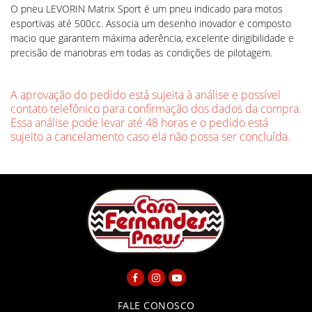
O pneu LEVORIN Matrix Sport é um pneu indicado para motos
esportivas até 500cc. Associa um desenho inovador e composto
macio que garantem máxima aderência, excelente dirigibilidade e
precisão de manobras em todas as condições de pilotagem.
A aprovação do pedido está sujeita à análise e possível
contato telefônico para confirmação dos dados da compra.
Essa análise pode levar até 48 horas e o pedido está
sujeito a cancelamento caso ela não possa ser concluída.
FALE CONOSCO