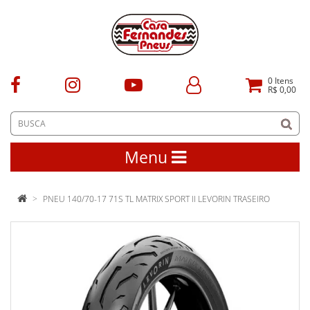
0
Itens
R$ 0,00
Menu
PNEU 140/70-17 71S TL MATRIX SPORT II LEVORIN TRASEIRO