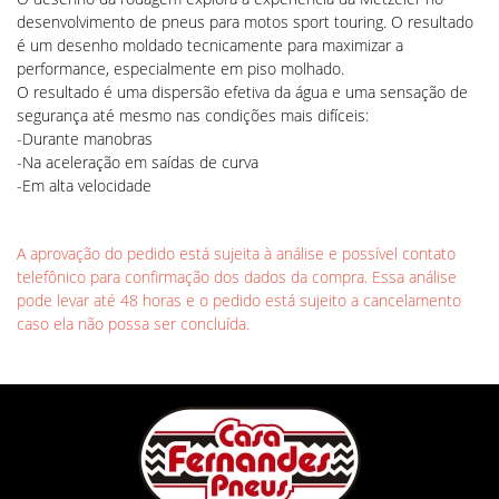
desenvolvimento de pneus para motos sport touring. O resultado
é um desenho moldado tecnicamente para maximizar a
performance, especialmente em piso molhado.
O resultado é uma dispersão efetiva da água e uma sensação de
segurança até mesmo nas condições mais difíceis:
-Durante manobras
-Na aceleração em saídas de curva
-Em alta velocidade
A aprovação do pedido está sujeita à análise e possível contato
telefônico para confirmação dos dados da compra. Essa análise
pode levar até 48 horas e o pedido está sujeito a cancelamento
caso ela não possa ser concluída.