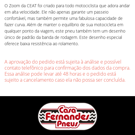
O Zoom da CEAT foi criado para todo motociclista que adora andar
em alta velocidade. Ele não apenas garante um passeio
confortável, mas também permite uma fabulosa capacidade de
fazer curva. Além de manter o equilíbrio de sua motocicleta em
qualquer ponto da viagem, este pneu também tem um desenho
único de padrão da banda de rodagem. Este desenho especial
oferece baixa resistência ao rolamento.
A aprovação do pedido está sujeita à análise e possível
contato telefônico para confirmação dos dados da compra.
Essa análise pode levar até 48 horas e o pedido está
sujeito a cancelamento caso ela não possa ser concluída.