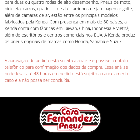
para duas ou quatro rodas de alto desempenho. Pneus de moto,
bicicleta, carros, quadricíclo e até carrinhos de jardinagem e golfe,
além de câmaras de ar, estão entre os principais modelos
fabricados pela Kenda. Com presença em mais de 80 países, a
Kenda conta com fábricas em Taiwan, China, Indonésia e Vietnã,
além de escritórios e centros comerciais nos EUA. A Kenda produz
os pneus originais de marcas como Honda, Yamaha e Suzuki.
A aprovação do pedido está sujeita à análise e possível contato
telefônico para confirmação dos dados da compra. Essa análise
pode levar até 48 horas e o pedido está sujeito a cancelamento
caso ela não possa ser concluída.