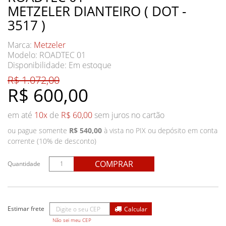
METZELER DIANTEIRO ( DOT -
3517 )
Marca:
Metzeler
Modelo: ROADTEC 01
Disponibilidade:
Em estoque
R$ 1.072,00
R$ 600,00
em até
10x
de
R$ 60,00
sem juros no cartão
ou pague somente
R$ 540,00
à vista no PIX ou depósito em conta
corrente (10% de desconto)
COMPRAR
Quantidade
Não sei meu CEP