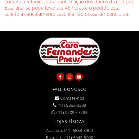
contato telefônico para confirmação dos dados da compra.
Essa análise pode levar até 48 horas e o pedido está
sujeito a cancelamento caso ela não possa ser concluída.
FALE CONOSCO
Contate-nos
(11) 5853-3303
(11) 97099-7783
LOJAS FÍSICAS
Atacado:
(11) 5853-3300
Brooklin:
(11) 5042-5000