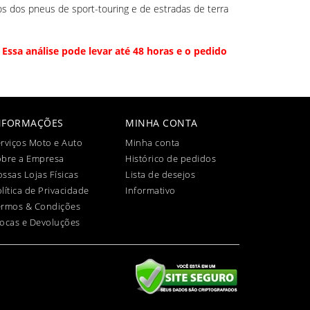
s dos pneus de sport-touring e de estradas de terra
Essa análise pode levar até 48 horas e o pedido
NFORMAÇÕES
MINHA CONTA
rviços Moto e Auto
Minha conta
obre a Empresa
Histórico de pedidos
ssas Lojas Físicas
Lista de desejos
lítica de Privacidade
Informativo
ermos & Condições
ocas e Devoluções