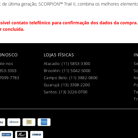
t de última geração, SCORPION™ Trail II, combina os melhores elemento
ssível contato telefônico para confirmação dos dados da compra. 
r concluída.
CONOSCO
LOJAS FÍSICAS
I
te-nos
Atacado:
(11) 5853-3300
Se
853-3303
Brooklin:
(11) 5042-5000
S
97099-7783
Campo Belo:
(11) 3882-0800
No
Guarujá:
(13) 3308-2200
Po
Santos:
(13) 3226-0700
T
Tr