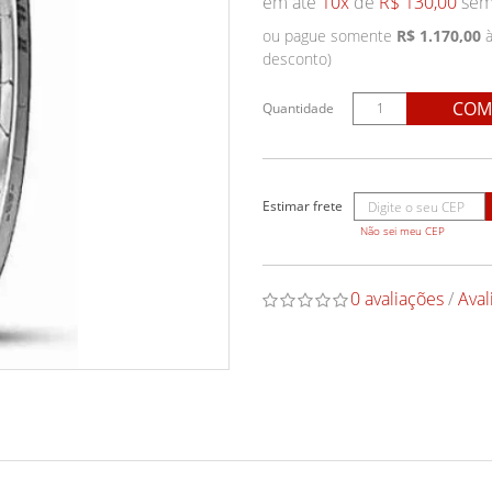
em até
10x
de
R$ 130,00
sem 
ou pague somente
R$ 1.170,00
à
desconto)
COM
Quantidade
Não sei meu CEP
0 avaliações
/
Aval