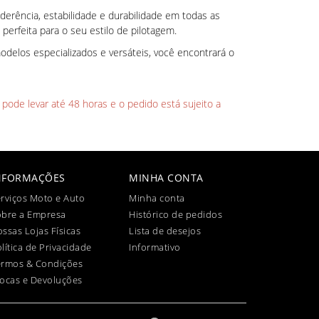
derência, estabilidade e durabilidade em todas as
perfeita para o seu estilo de pilotagem.
delos especializados e versáteis, você encontrará o
 pode levar até 48 horas e o pedido está sujeito a
NFORMAÇÕES
MINHA CONTA
rviços Moto e Auto
Minha conta
obre a Empresa
Histórico de pedidos
ssas Lojas Físicas
Lista de desejos
lítica de Privacidade
Informativo
ermos & Condições
ocas e Devoluções