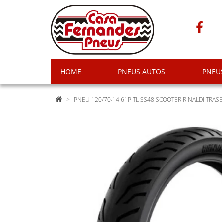
HOME
PNEUS AUTOS
PNEU
PNEU 120/70-14 61P TL SS48 SCOOTER RINALDI TRAS