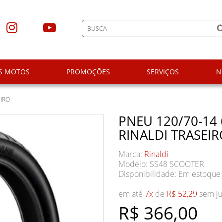
S MOTOS
PROMOÇÕES
SERVIÇOS
N
EIRO
PNEU 120/70-14 
RINALDI TRASEI
Marca:
Rinaldi
Modelo: SS48 SCOOTER
Disponibilidade:
Em estoque
em até
7x
de
R$ 52,29
sem ju
R$ 366,00