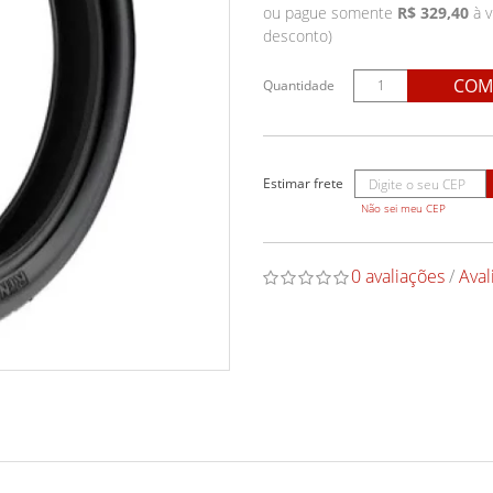
ou pague somente
R$ 329,40
à v
desconto)
COM
Quantidade
Não sei meu CEP
0 avaliações
/
Aval