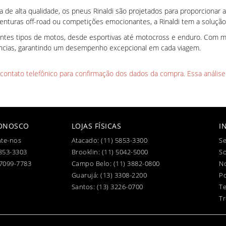
de alta qualidade, os pneus Rinaldi são projetados para proporcionar a
enturas off-road ou competições emocionantes, a Rinaldi tem a solução 
entes tipos de motos, desde esportivas até motocross e enduro. Com mo
ências, garantindo um desempenho excepcional em cada viagem.
l contato telefônico para confirmação dos dados da compra. Essa análise
CONOSCO
LOJAS FÍSICAS
I
te-nos
Atacado:
(11) 5853-3300
Se
853-3303
Brooklin:
(11) 5042-5000
S
97099-7783
Campo Belo:
(11) 3882-0800
No
Guarujá:
(13) 3308-2200
Po
Santos:
(13) 3226-0700
T
Tr