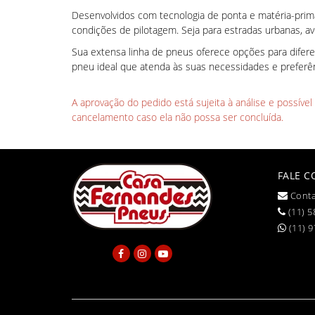
Desenvolvidos com tecnologia de ponta e matéria-prima 
condições de pilotagem. Seja para estradas urbanas, av
Sua extensa linha de pneus oferece opções para difer
pneu ideal que atenda às suas necessidades e prefer
A aprovação do pedido está sujeita à análise e possíve
cancelamento caso ela não possa ser concluída.
FALE 
Conta
(11) 5
(11) 