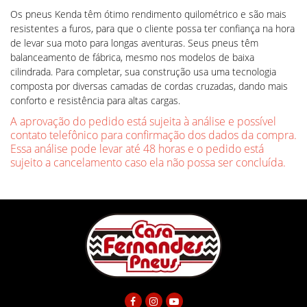
Os pneus Kenda têm ótimo rendimento quilométrico e são mais
resistentes a furos, para que o cliente possa ter confiança na hora
de levar sua moto para longas aventuras. Seus pneus têm
balanceamento de fábrica, mesmo nos modelos de baixa
cilindrada. Para completar, sua construção usa uma tecnologia
composta por diversas camadas de cordas cruzadas, dando mais
conforto e resistência para altas cargas.
A aprovação do pedido está sujeita à análise e possível
contato telefônico para confirmação dos dados da compra.
Essa análise pode levar até 48 horas e o pedido está
sujeito a cancelamento caso ela não possa ser concluída.