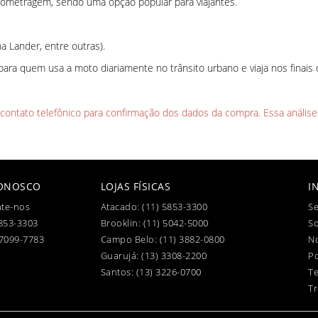
ometragem, sendo uma opção popular para viajantes.
a Lander, entre outras).
ara quem usa a moto diariamente no trânsito urbano e viaja nos finais 
l contato telefônico para confirmação dos dados da compra. Essa análise
CONOSCO
LOJAS FÍSICAS
I
te-nos
Atacado:
(11) 5853-3300
Se
853-3303
Brooklin:
(11) 5042-5000
S
97099-7783
Campo Belo:
(11) 3882-0800
No
Guarujá:
(13) 3308-2200
Po
Santos:
(13) 3226-0700
T
Tr