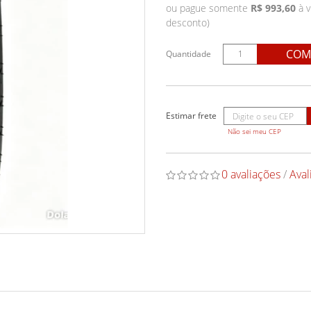
ou pague somente
R$ 993,60
à v
desconto)
COM
Quantidade
Não sei meu CEP
0 avaliações
/
Aval