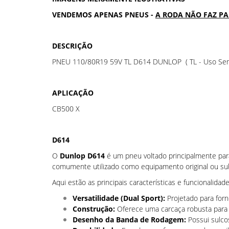
VENDEMOS APENAS PNEUS -
A RODA NÃO FAZ P
DESCRIÇÃO
PNEU 110/80R19 59V TL D614 DUNLOP ( TL - Uso Se
APLICAÇÃO
CB500 X
D614
O
Dunlop D614
é um pneu voltado principalmente pa
comumente utilizado como equipamento original ou sub
Aqui estão as principais características e funcionali
Versatilidade (Dual Sport):
Projetado para forn
Construção:
Oferece uma carcaça robusta para 
Desenho da Banda de Rodagem:
Possui sulco