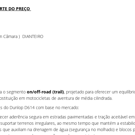
ARTE DO PREÇO
m Câmara ) DIANTEIRO
ra o segmento
on/off-road (trail)
, projetado para oferecer um equilíbri
stituição em motocicletas de aventura de média cilindrada.
dades do Dunlop D614 com base no mercado:
ecer aderência segura em estradas pavimentadas e tração aceitável em 
suportar terrenos irregulares, ao mesmo tempo que mantém a estabilida
s que auxiliam na drenagem de água (segurança no molhado) e blocos pr