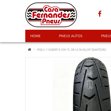
HOME
PNEUS AUTOS
PNEU
PNEU 110/80R19 59V TL D614 DUNLOP DIANTEIRO