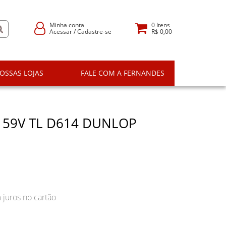
Minha conta
0
Itens
Acessar
/
Cadastre-se
R$ 0,00
OSSAS LOJAS
FALE COM A FERNANDES
 59V TL D614 DUNLOP
juros no cartão