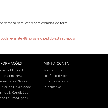
de semana para locais com estradas de terra.
 pode levar até 48 horas e o pedido está sujeito a
NFORMAÇÕES
MINHA CONTA
rviços Moto e Auto
Minha conta
obre a Empresa
Histórico de pedidos
ssas Lojas Físicas
Lista de desejos
lítica de Privacidade
Informativo
ermos & Condições
ocas e Devoluções