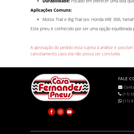
Durabilidade:
Focado em oferecer uma boa quil
Aplicações Comuns:
Motos Trail e Big Trail (ex: Honda XRE 300, Yamah
Este pneu é conhecido por ser uma opção equilibrada p
A aprovação do pedido está sujeita à análise e possíve
cancelamento caso ela não possa ser concluída.
FALE 
Conta
(11) 5
(11) 