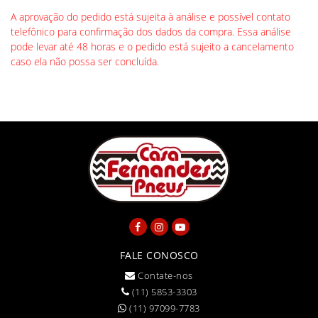
A aprovação do pedido está sujeita à análise e possível contato
telefônico para confirmação dos dados da compra. Essa análise
pode levar até 48 horas e o pedido está sujeito a cancelamento
caso ela não possa ser concluída.
FALE CONOSCO
Contate-nos
(11) 5853-3303
(11) 97099-7783