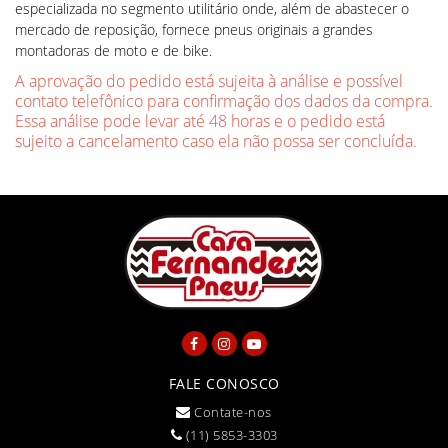
especializada no segmento utilitário onde, além de abastecer o
mercado de reposição, fornece pneus originais a grandes
montadoras de moto e de bike.
A aprovação do pedido está sujeita à análise e possível
contato telefônico para confirmação dos dados da compra.
Essa análise pode levar até 48 horas e o pedido está
sujeito a cancelamento caso ela não possa ser concluída.
FALE CONOSCO
Contate-nos
(11) 5853-3303