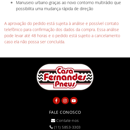
Manuseio urbano-graças ao novo contorno multirádio que
possibilita uma mudança rápida de direção
A aprovação do pedido está sujeita à análise e possível contato
telefônico para confirmação dos dados da compra. Essa análise
pode levar até 48 horas e o pedido está sujeito a cancelamento
caso ela não possa ser concluída.
FALE CONOSCO
Contate-nos
(11) 5853-3303